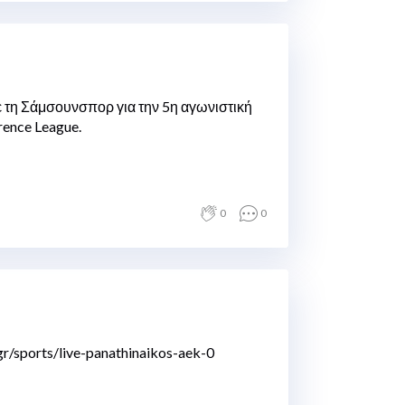
 τη Σάμσουνσπορ για την 5η αγωνιστική
rence League.
0
0
r/sports/live-panathinaikos-aek-0