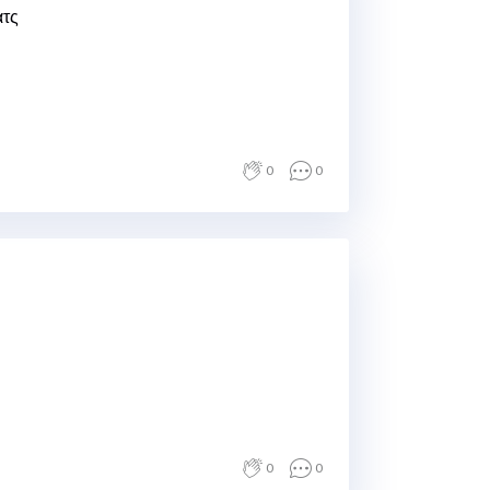
ατς
0
0
0
0