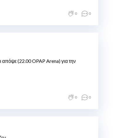
0
0
 απόψε (22.00 OPAP Arena) για την
0
0
ζεν