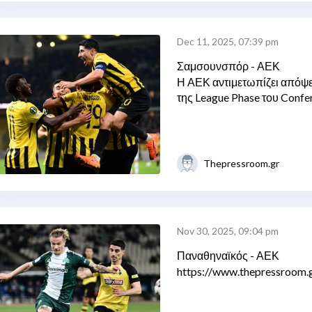
Dec 11, 2025, 07:39 pm
Σαμσουνσπόρ - ΑΕΚ
Η ΑΕΚ αντιμετωπίζει απόψε
της League Phase του Confe
Thepressroom.gr
Nov 30, 2025, 09:04 pm
Παναθηναϊκός - ΑΕΚ
https://www.thepressroom.g