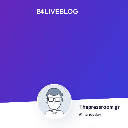
Thepressroom.gr
@mariosvlav