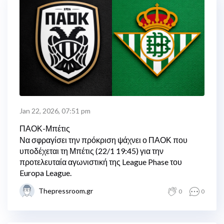
Jan 22, 2026, 07:51 pm
ΠΑΟΚ-Μπέτις
Να σφραγίσει την πρόκριση ψάχνει ο ΠΑΟΚ που
υποδέχεται τη Μπέτις (22/1 19:45) για την
προτελευταία αγωνιστική της League Phase του
Europa League.
Thepressroom.gr
0
0