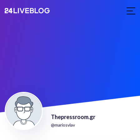
Thepressroom.gr
@mariosvlav