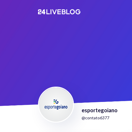
esportegoiano
@contato6377