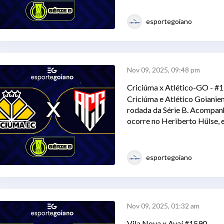
esportegoiano
Nov 09, 2025, 09:48 pm
Criciúma x Atlético-GO - #
Criciúma e Atlético Goianie
rodada da Série B. Acompanh
ocorre no Heriberto Hülse, 
esportegoiano
Nov 09, 2025, 01:32 am
Vila Nova x Avaí #1590