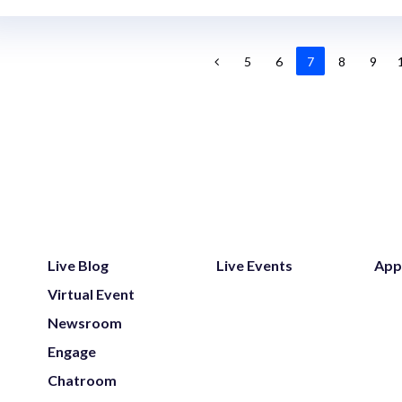
5
6
7
8
9
Live Blog
Live Events
App
Virtual Event
Newsroom
Engage
Chatroom