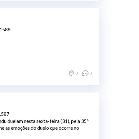
#1588
0
0
#1587
du duelam nesta sexta-feira (31), pela 35°
he as emoções do duelo que ocorre no