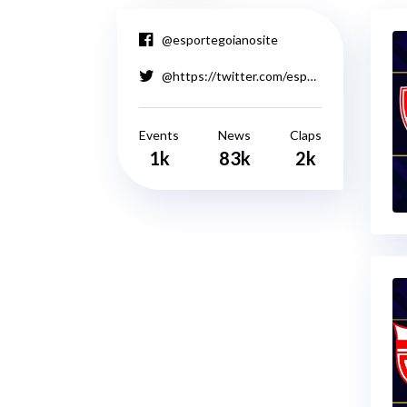
@esportegoianosite
@https://twitter.com/esporte_goiano_
Events
News
Claps
1k
83k
2k