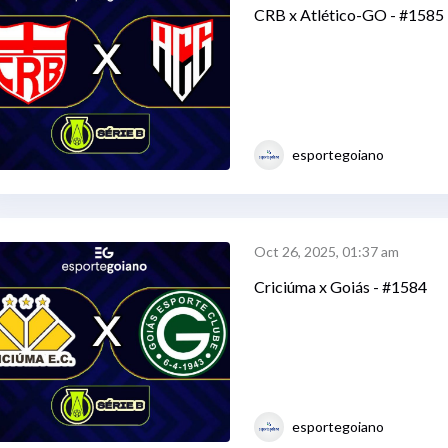
CRB x Atlético-GO - #1585
esportegoiano
Oct 26, 2025, 01:37 am
Criciúma x Goiás - #1584
esportegoiano