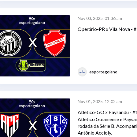
Nov 03, 2025, 01:36 am
Operário-PR x Vila Nova - 
esportegoiano
Nov 01, 2025, 12:02 am
Atlético-GO x Paysandu - 
Atlético Goianiense e Paysan
rodada da Série B. Acompan
Antônio Accioly.