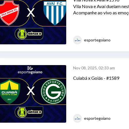
Vila Nova e Avaí duelam nest
Acompanhe ao vivo as emoçõ
esportegoiano
Nov 08, 2025, 02:33 am
Cuiabá x Goiás - #1589
esportegoiano