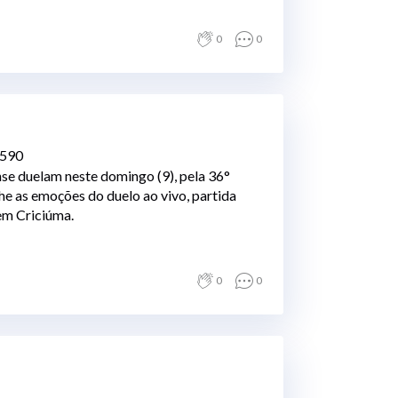
0
0
1590
nse duelam neste domingo (9), pela 36°
e as emoções do duelo ao vivo, partida
em Criciúma.
0
0