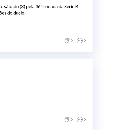
e sábado (8) pela 36° rodada da Série B.
es do duelo.
0
0
0
0