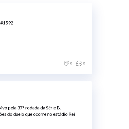
- #1592
0
0
ivo pela 37° rodada da Série B.
es do duelo que ocorre no estádio Rei