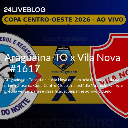
Araguaína-TO x Vila Nova
- #1617
Araguaína do Tocantins e Vila Nova duelam pela última rodada da
primeira fase da Copa Centro-Oeste, no estádio Mirandão. O Tigre
precisa vencer para se classificar, acompanhe ao vivo o duelo.