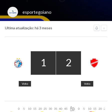
esportegoiano
Ultima atualização: há 3 meses
↓
1
2
Voto
Voto
0
5
10
15
20
25
30
35
40
45
0
5
10
15
20
25
30