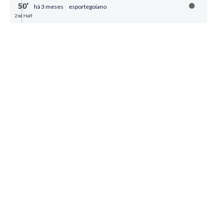
50′
há 3 meses
esportegoiano
2nd Half
FINAL DE PARTIDA
Vila Nova está classificado
0
Compartilhar
47′
há 3 meses
esportegoiano
2nd Half
VILA NOVA
GOOOL DO VILA
Gabriel Dias pega a sobra dentro da área, chuta
forte e a bola passa no meio das pernas do goleiro
0
Compartilhar