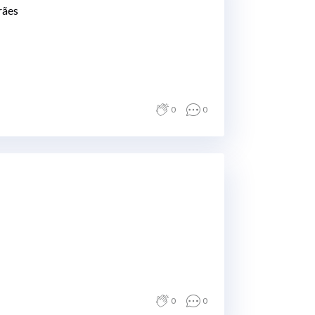
rães
0
0
0
0