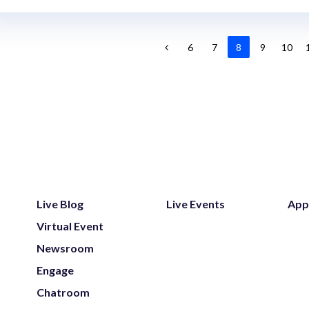
6
7
8
9
10
Live Blog
Live Events
App
Virtual Event
Newsroom
Engage
Chatroom