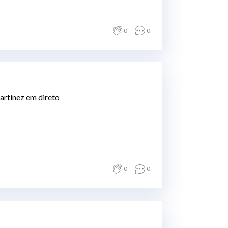
0
0
rtínez em direto
0
0