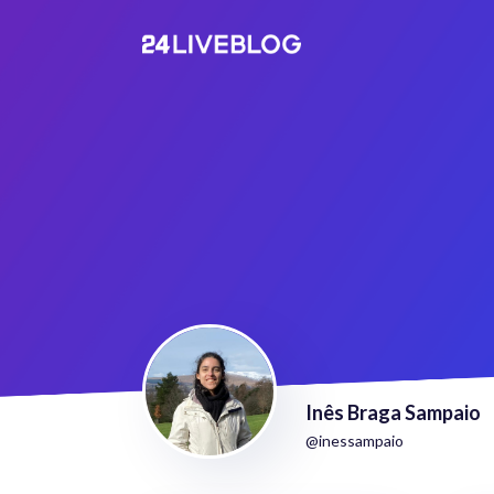
Inês Braga Sampaio
@inessampaio