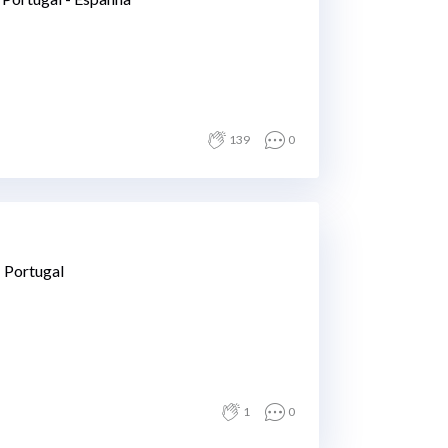
139
0
 Portugal
1
0