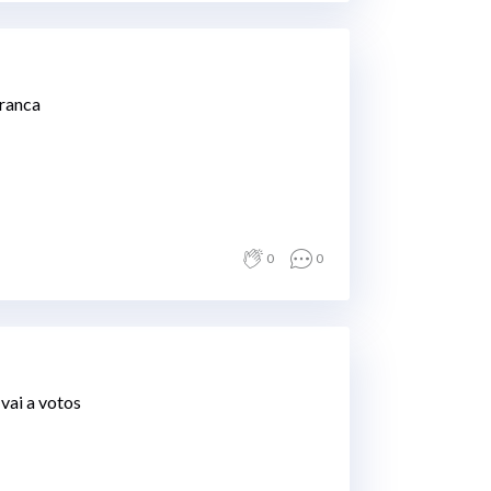
Branca
0
0
 vai a votos