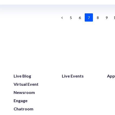
5
6
7
8
9
Live Blog
Live Events
App
Virtual Event
Newsroom
Engage
Chatroom