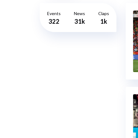
Events
News
Claps
322
31k
1k