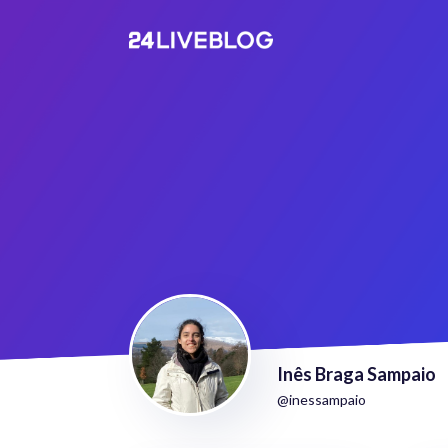
Inês Braga Sampaio
@inessampaio