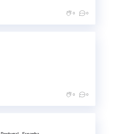
0
0
0
0
 Portugal - Espanha