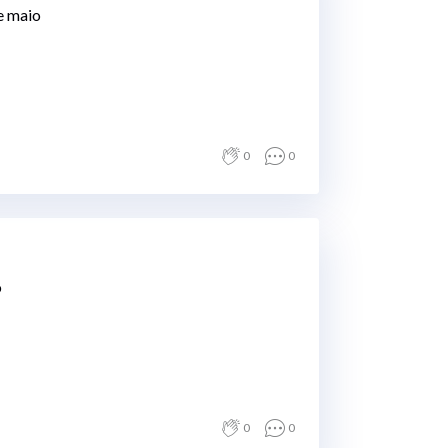
e maio
0
0
o
0
0