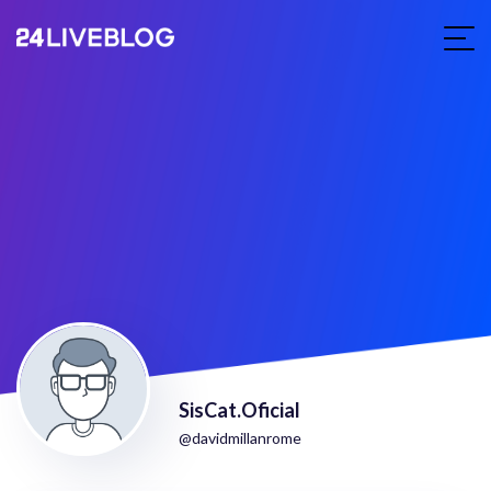
SisCat.Oficial
@davidmillanrome