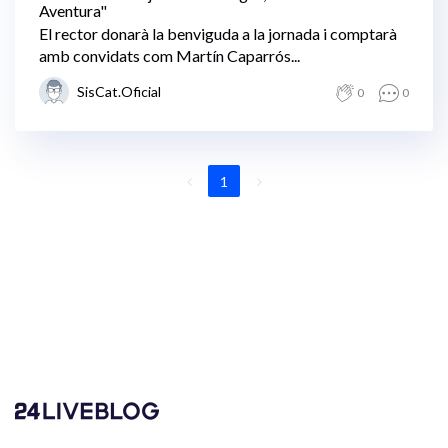
Aventura"
El rector donarà la benviguda a la jornada i comptarà
amb convidats com Martín Caparrós...
SisCat.Oficial
0
0
1