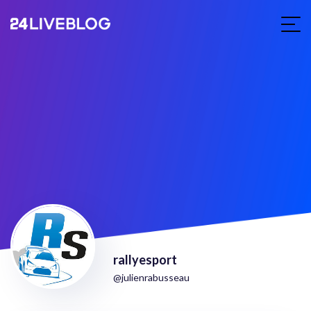
rallyesport
@julienrabusseau