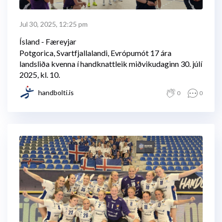
Jul 30, 2025, 12:25 pm
Ísland - Færeyjar
Potgorica, Svartfjallalandi, Evrópumót 17 ára
landsliða kvenna í handknattleik miðvikudaginn 30. júlí
2025, kl. 10.
handbolti.is
0
0