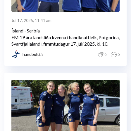
Jul 17, 2025, 11:41 am
Ísland - Serbía
EM 19 ára landsliða kvenna í handknattleik, Potgorica,
Svartfjallalandi, fimmtudagur 17. júlí 2025, kl. 10.
handbolti.is
0
0