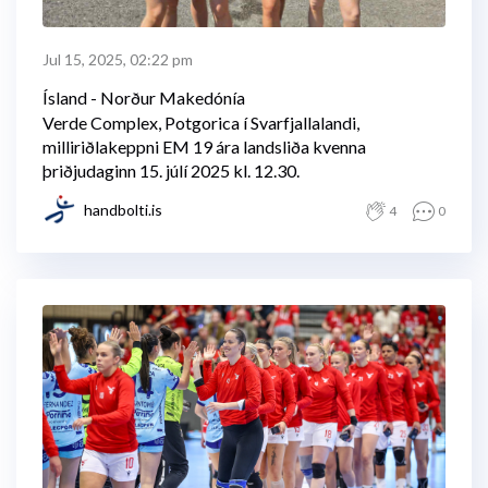
Jul 15, 2025, 02:22 pm
Ísland - Norður Makedónía
Verde Complex, Potgorica í Svarfjallalandi,
milliriðlakeppni EM 19 ára landsliða kvenna
þriðjudaginn 15. júlí 2025 kl. 12.30.
handbolti.is
4
0