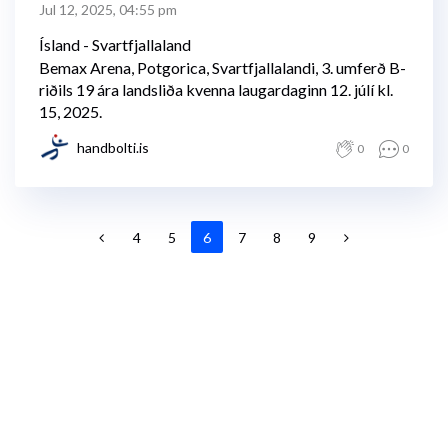
Jul 12, 2025, 04:55 pm
Ísland - Svartfjallaland
Bemax Arena, Potgorica, Svartfjallalandi, 3. umferð B-
riðils 19 ára landsliða kvenna laugardaginn 12. júlí kl.
15, 2025.
handbolti.is
0
0
4
5
6
7
8
9