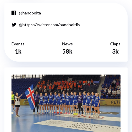
@handbolta
@https://twitter.com/handboltiis
Events
News
Claps
1k
58k
3k