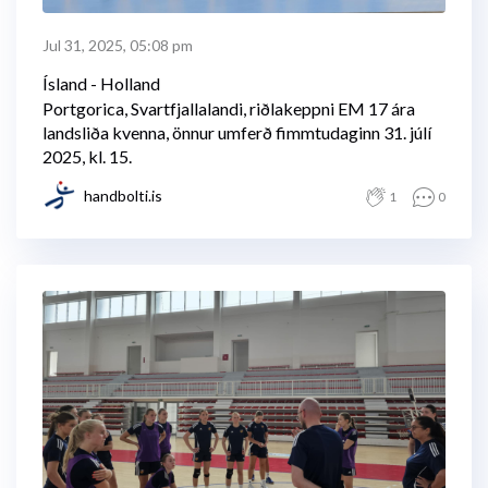
Jul 31, 2025, 05:08 pm
Ísland - Holland
Portgorica, Svartfjallalandi, riðlakeppni EM 17 ára
landsliða kvenna, önnur umferð fimmtudaginn 31. júlí
2025, kl. 15.
handbolti.is
1
0