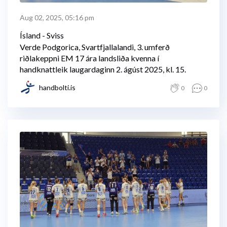
Aug 02, 2025, 05:16 pm
Ísland - Sviss
Verde Podgorica, Svartfjallalandi, 3. umferð
riðlakeppni EM 17 ára landsliða kvenna í
handknattleik laugardaginn 2. ágúst 2025, kl. 15.
handbolti.is
0
0