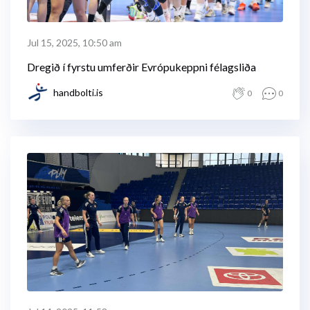
Jul 15, 2025, 10:50 am
Dregið í fyrstu umferðir Evrópukeppni félagsliða
handbolti.is
0
0