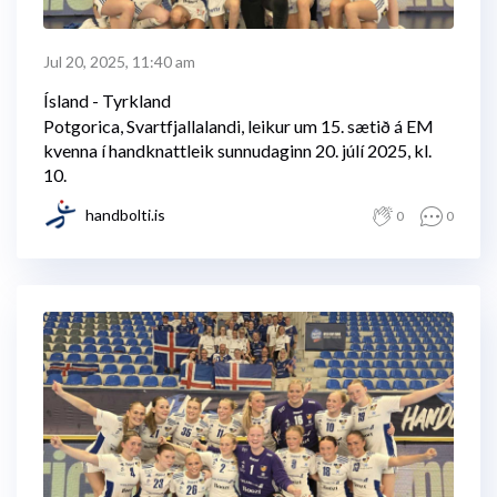
Jul 20, 2025, 11:40 am
Ísland - Tyrkland
Potgorica, Svartfjallalandi, leikur um 15. sætið á EM
kvenna í handknattleik sunnudaginn 20. júlí 2025, kl.
10.
handbolti.is
0
0