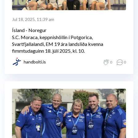
Jul 18, 2025, 11:39 am
Ísland - Noregur
S.C. Moraca, keppnishöllin í Potgorica,
Svartfjallalandi, EM 19 ára landsliða kvenna
fimmtudaguinn 18. júlí 2025, kl. 10.
handbolti.is
0
0