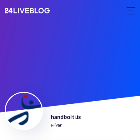
handbolti.is
@ivar