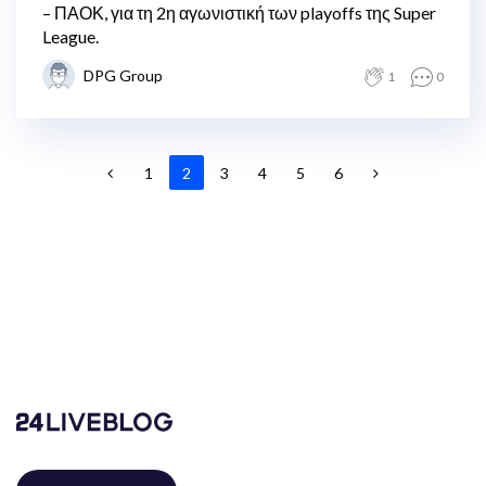
– ΠΑΟΚ, για τη 2η αγωνιστική των playoffs της Super
League.
DPG Group
1
0
1
2
3
4
5
6