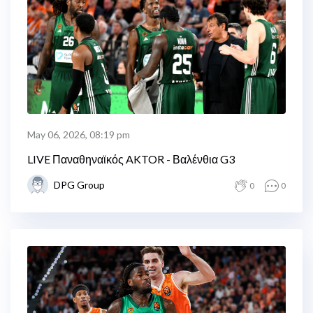
May 06, 2026, 08:19 pm
LIVE Παναθηναϊκός AKTOR - Βαλένθια G3
DPG Group
0
0