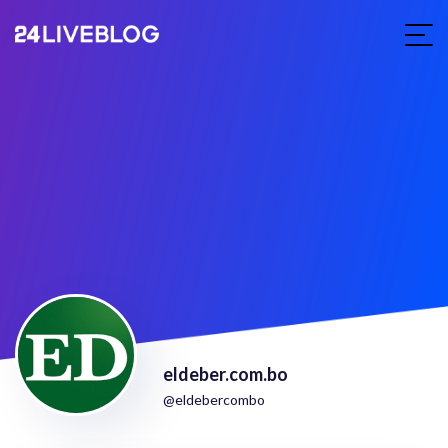
eldeber.com.bo
@eldebercombo