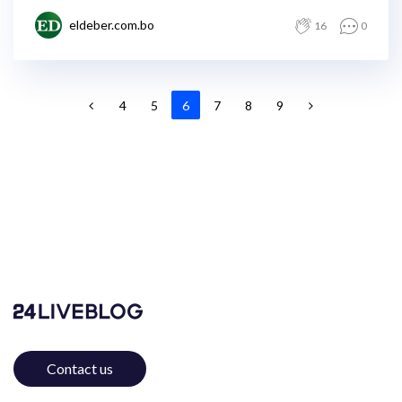
eldeber.com.bo
16
0
4
5
6
7
8
9
Contact us