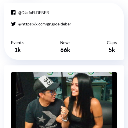
@DiarioELDEBER
@https://x.com/grupoeldeber
Events
News
Claps
1k
66k
5k