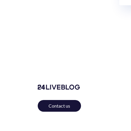
Contact us