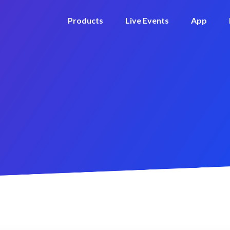
Products
Live Events
App