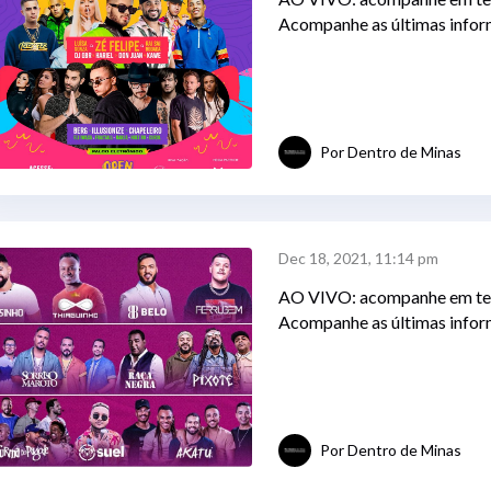
Acompanhe as últimas infor
Por Dentro de Minas
Dec 18, 2021, 11:14 pm
AO VIVO: acompanhe em te
Acompanhe as últimas info
Por Dentro de Minas