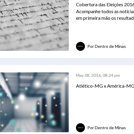
Cobertura das Eleições 201
Acompanhe todos as notícias
em primeira mão os resultad
Por Dentro de Minas
May 08, 2016, 08:24 pm
Atlético-MG x América-M
Por Dentro de Minas