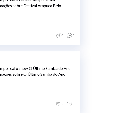
mações sobre Festival Arapuca Belô
0
0
mpo real o show O Último Samba do Ano
rmações sobre O Último Samba do Ano
0
0