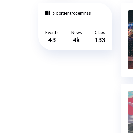
@pordentrodeminas
Events
News
Claps
43
4k
133