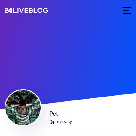
Peti
@peterszky