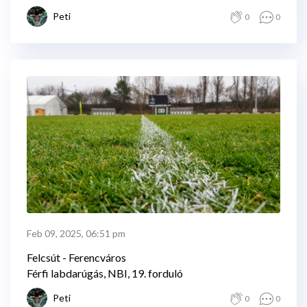
Peti
0
0
Feb 09, 2025, 06:51 pm
Felcsút - Ferencváros
Férfi labdarúgás, NBI, 19. forduló
Peti
0
0