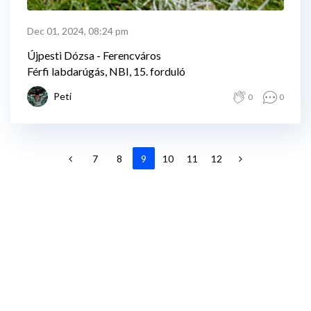
Dec 01, 2024, 08:24 pm
Újpesti Dózsa - Ferencváros
Férfi labdarúgás, NBI, 15. forduló
Peti
0
0
7
8
9
10
11
12