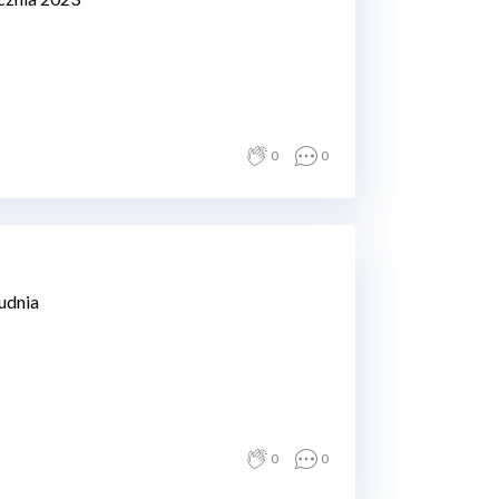
0
0
udnia
0
0