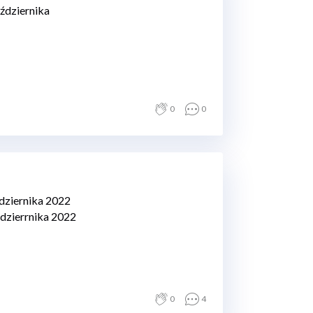
ździernika
0
0
ździernika 2022
ździerrnika 2022
0
4