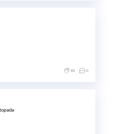
80
0
stopada