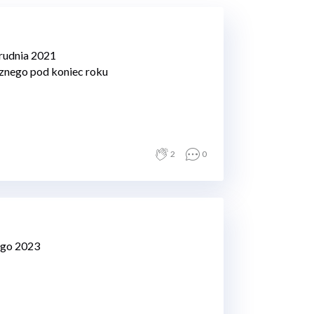
grudnia 2021
znego pod koniec roku
2
0
ego 2023