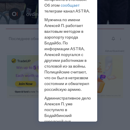
Об этом
сообщает
телеграм-канал ASTRA.
ovdinfo
Мужчина по имени
Алексей П. работает
вахтовым методом в
аэропорту города
Последнее обновление: авг. 14 14:42
↓
Бодайбо. По
информации ASTRA,
Advertisement
Алексей поругался с
другими работникам в
столовой из-за войны.
Полицейские считают,
что он был в нетрезвом
состоянии и обматерил
российскую армию.
Административное дело
Алексея П. уже
поступило в
Бодайбинский
городской суд.