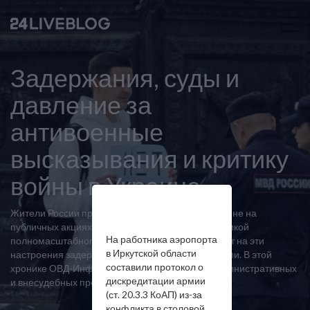
Задержания, суды и
давление за
антивоенные
высказывания и критику
войны в Украине
Жители России протестуют против войны в Украине на
публичных акциях и выступают в соцсетях с критикой
На работника аэропорта
полномасштабного вторжения. Власти реагируют на эти
в Иркутской области
настроения задержаниями, арестами и штрафами. В этой
составили протокол о
хронике ОВД-Инфо рассказывает о случаях административных
дискредитации армии
и внесудебных преследований.
(ст. 20.3.3 КоАП) из-за
конфликта в столовой.