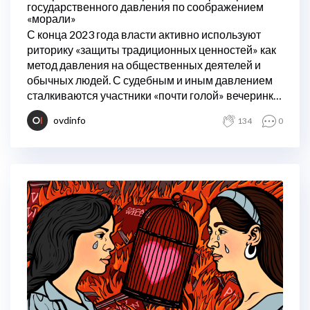
государственного давления по соображением
«морали»
С конца 2023 года власти активно используют
риторику «защиты традиционных ценностей» как
метод давления на общественных деятелей и
обычных людей. С судебным и иным давлением
сталкиваются участники «почти голой» вечеринки
Анастасии Ивлеевой и другие люди, якобы
ovdinfo
134
0
совершающие «аморальные» поступки.