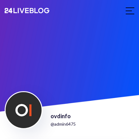
ovdinfo
@admin6475