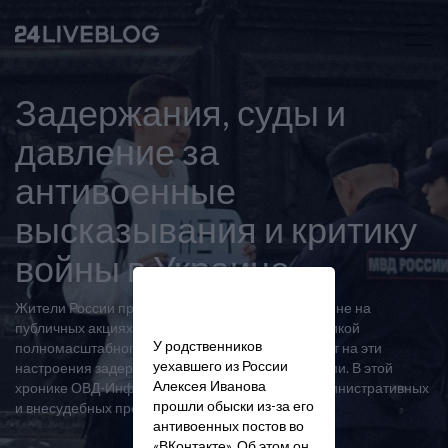
Задержания, суды и
давление за
антивоенные
высказывания и критику
войны в Украине
Жители России протестуют против войны в Украине на
публичных акциях и выступают в соцсетях с критикой
У родственников
полномасштабного вторжения. Власти реагируют на эти
уехавшего из России
настроения задержаниями, арестами и штрафами. В этой
Алексея Иванова
хронике ОВД-Инфо рассказывает о случаях административных
прошли обыски из-за его
и внесудебных преследований.
антивоенных постов во
«ВКонтакте». Об этом он