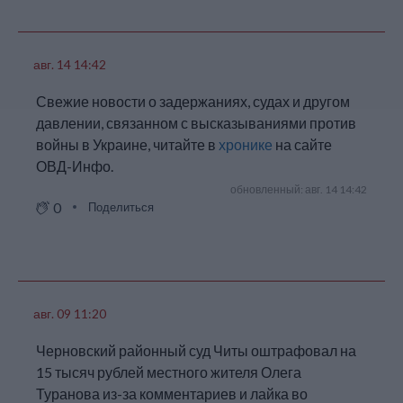
Самого Иванова
объявили в розыск— его
преследуют по
авг. 14 14:42
уголовному делу о
госизмене (ст. 275 УК)
Свежие новости о задержаниях, судах и другом
из-за публикаций о
давлении, связанном с высказываниями против
способах финансовой
войны в Украине, читайте в
хронике
на сайте
помощи Украине через
ОВД-Инфо.
криптовалюту. Ранее
ему также вменяли
обновленный: авг. 14 14:42
административные
0
Поделиться
статьи о дискредитации
российской армии (ч. 1
ст. 20.3.3 КоАП) из-за
антивоенных постов во
«ВКонтакте». По первому
авг. 09 11:20
протоколу его
оштрафовали на 30
Черновский районный суд Читы оштрафовал на
тысяч рублей, а по
второму наказание так и
15 тысяч рублей местного жителя Олега
не назначили.
Туранова из-за комментариев и лайка во