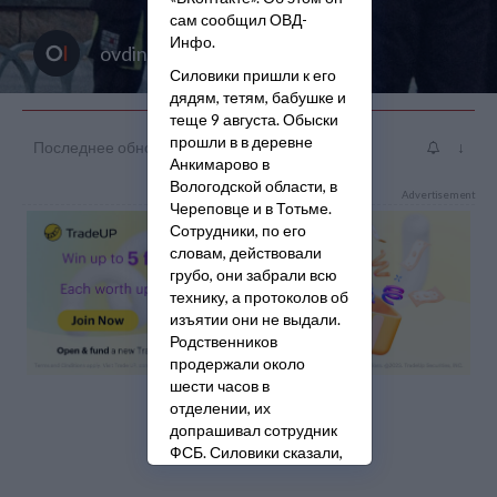
сам сообщил ОВД-
Инфо.
ovdinfo
Силовики пришли к его
дядям, тетям, бабушке и
теще 9 августа. Обыски
прошли в в деревне
Последнее обновление: авг. 14 14:42
↓
Анкимарово в
Вологодской области, в
Advertisement
Череповце и в Тотьме.
Сотрудники, по его
словам, действовали
грубо, они забрали всю
технику, а протоколов об
изъятии они не выдали.
Родственников
продержали около
шести часов в
отделении, их
допрашивал сотрудник
ФСБ. Силовики сказали,
что позже снова вызовут
семью на допрос.