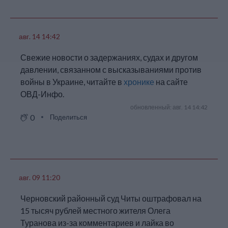
по Новосибирску, где в
общей сумме в тот день
находилось более 50
задержанных. Многих
авг. 14 14:42
там удерживали более
дозволенных законом
Свежие новости о задержаниях, судах и другом
трех часов.
давлении, связанном с высказываниями против
Около 30-и
войны в Украине, читайте в
хронике
на сайте
задержанных при
ОВД-Инфо.
помощи Дубкова
обновленный: авг. 14 14:42
обратились в суд на
0
Поделиться
действия полицейских.
19 сентября прошло
заседание по жалобе
Макаровой и
Петроченко, и суд встал
на их сторону.
авг. 09 11:20
Аналогичное решение
суд вынес 14 сентября
Черновский районный суд Читы оштрафовал на
по делу Ильи Горбачева,
15 тысяч рублей местного жителя Олега
которого адвокат Дубков
защищал при
Туранова из-за комментариев и лайка во