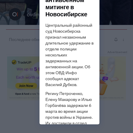
митинге в
Новосибирске
ovdinfo
Центральный районный
суд Новосибирска
признал незаконным
Последнее обновление: авг. 14 14:42
↓
длительное удержание в
отделе полиции
Advertisement
нескольких
задержанных на
антивоенной акции. Об
этом ОВД-Инфо
сообщил адвокат
Василий Дубков.
Регину Петроченко,
Елену Макарову и Илью
Горбачёва задержали 6
марта во время акции
против войны в Украине.
Их доставили в отдел
полиции «Центральный»