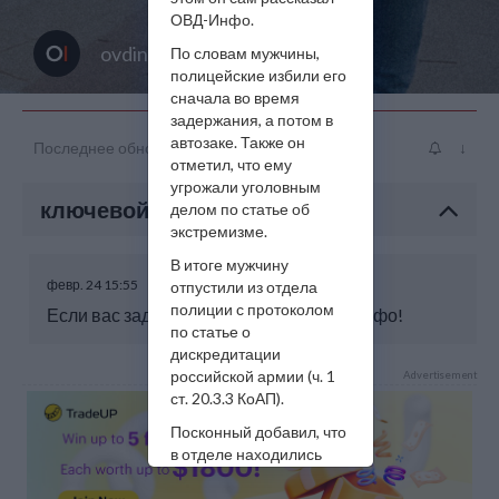
ОВД-Инфо.
ovdinfo
По словам мужчины,
полицейские избили его
сначала во время
задержания, а потом в
автозаке. Также он
Последнее обновление: февр. 24 14:57
↓
отметил, что ему
угрожали уголовным
ключевой момент
делом по статье об
экстремизме.
В итоге мужчину
февр. 24 15:55
отпустили из отдела
полиции с протоколом
Если вас задержали, сообщите ОВД-Инфо!
по статье о
дискредитации
российской армии (ч. 1
Advertisement
ст. 20.3.3 КоАП).
Посконный добавил, что
в отделе находились
еще как минимум три
человека, задержанные