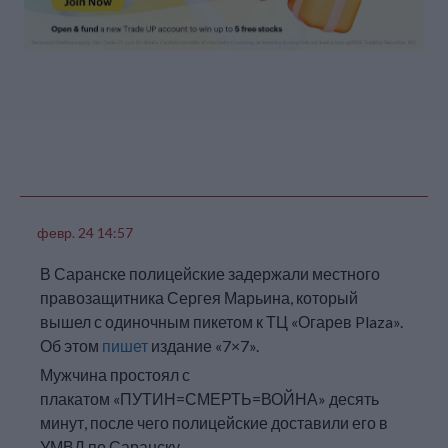
из-за желтого и синего
цветов в одежде.
февр. 24 14:57
В Саранске полицейские задержали местного
правозащитника Сергея Марьина, который
вышел с одиночным пикетом к ТЦ «Огарев Plaza».
Об этом
пишет
издание «7×7».
Мужчина простоял с
плакатом «ПУТИН=СМЕРТЬ=ВОЙНА» десять
минут, после чего полицейские доставили его в
УМВД по Саранску.