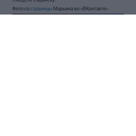
Фото со
страницы
Марьина во «ВКонтакте»