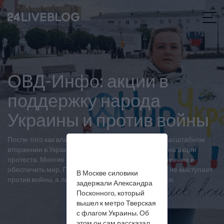
ОВД-Инфо: акции в
поддержку народа
Украины и против войны
После того как власти России объявили о полномасштабном
вторжении в Украину, россияне начали выходить на акции
протеста. Многие из них требуют прекратить вторжение и
обеспечить мир. При этом задерживают и тех, кто не выступает
В Москве силовики
против войны, а лишь критикует то, как она ведется.
задержали Александра
Посконного, который
вышел к метро Тверская
с флагом Украины. Об
этом он сам рассказал