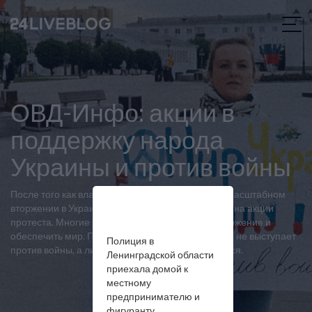
ОВД-Инфо: акции в
поддержку народа
Украины и против войны
После того как власти России объявили о полномасштабном
вторжении в Украину, россияне начали выходить на акции
протеста. Многие из них требуют прекратить вторжение и
обеспечить мир. При этом задерживают и тех, кто не выступает
Полиция в
против войны, а лишь критикует то, как она ведется.
Ленинградской области
приехала домой к
местному
предпринимателю и
фигуранту