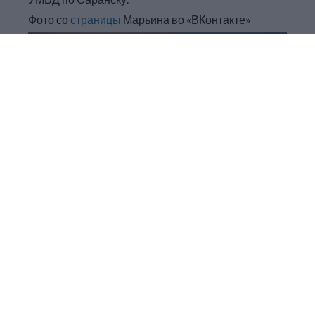
Фото со
страницы
Марьина во «ВКонтакте»