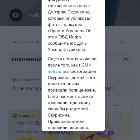
«антивоенного дела»
Дмитрию Скурихину,
ovdinfo
который опубликовал
фото с плакатом
«Прости Украина». Об
этом ОВД-Инфо
Последнее обновление: февр. 24 14:57
↓
сообщила его дочь
Ульяна Скурихина.
ключевой момент
Спустя несколько часов,
после того, как в СМИ
появилась
фотография
Скурихина, домой к его
февр. 24 15:55
родственникам
Если вас задержали, сообщите ОВД-Инфо!
приехали полицейские.
В этот момент в семье
отмечали годовщину
Advertisement
свадьбы родителей
Скурихина.
Правоохранители
опросили активиста,
после чего уехали.