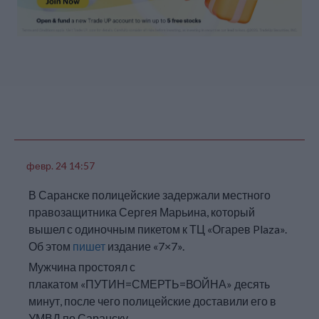
Дмитрий Скурихин
является фигурантом
уголовного дела о
повторной
дискредитации
российской армии (ст.
280.3 УК). Он находится
под
запретом
определенных
действий, в декабре
прошлого года у него
был
обыск
.
февр. 24 14:57
В Саранске полицейские задержали местного
Дмитрий Скурихин /
правозащитника Сергея Марьина, который
Фото: Ульяна Скурихина
вышел с одиночным пикетом к ТЦ «Огарев Plaza».
Об этом
пишет
издание «7×7».
Мужчина простоял с
плакатом «ПУТИН=СМЕРТЬ=ВОЙНА» десять
минут, после чего полицейские доставили его в
УМВД по Саранску.