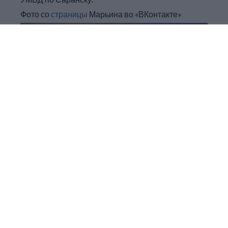
Фото со
страницы
Марьина во «ВКонтакте»