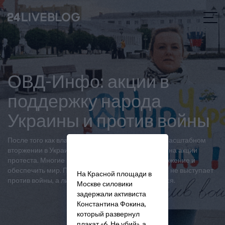
ОВД-Инфо: акции в
поддержку народа
Украины и против войны
После того как власти России объявили о полномасштабном
вторжении в Украину, россияне начали выходить на акции
протеста. Многие из них требуют прекратить вторжение и
обеспечить мир. При этом задерживают и тех, кто не выступает
На Красной площади в
против войны, а лишь критикует то, как она ведется.
Москве силовики
задержали активиста
Константина Фокина,
который развернул
плакат «6. Не убий», а