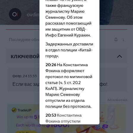
также французскую
журналистку Марию
ovdinfo
Семенову. Об этом
рассказал помогающий
им защитник от ОВД-
Инфо Евгений Куракин.
Последнее обновление: февр. 24 14:57
↓
Задержанных доставили
в отдел полиции «Китай-
ключевой момент
город».
20:26
На Константина
Фокина оформляют
февр. 24 15:55
протокол по митинговой
статье (ч. 5 ст. 20.2
Если вас задержали, сообщите ОВД-Инфо!
КоАП).
Журналистку
Марию Семенову
отпустили из отдела
Advertisement
полиции без протокола.
20:53
Константина
Фокина отпустили
из отдела полиции
с протоколом