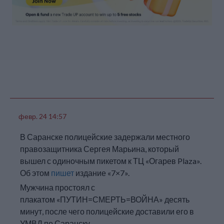
по митинговой статье.
UPD
Задержание
произошло не на
Красной площади, а в
Александровском саду.
февр. 24 14:57
В Саранске полицейские задержали местного
правозащитника Сергея Марьина, который
вышел с одиночным пикетом к ТЦ «Огарев Plaza».
Об этом
пишет
издание «7×7».
Мужчина простоял с
плакатом «ПУТИН=СМЕРТЬ=ВОЙНА» десять
минут, после чего полицейские доставили его в
УМВД по Саранску.