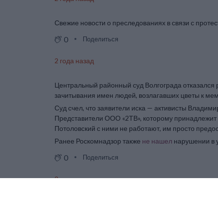
Свежие новости о преследованиях в связи с проте
0
Поделиться
2 года назад
Центральный районный суд Волгограда отказался ра
зачитывания имен людей, возлагавших цветы к ме
Суд счел, что заявители иска — активисты Владим
Представители ООО «2ТВ», которому принадлежит т
Потоловский с ними не работают, им просто предо
Ранее Роскомнадзор также
не нашел
нарушении в 
0
Поделиться
2 года назад
Санкт-Петербургский городской суд в апелляции с
Навального 17 февраля. Об этом сообщает адвок