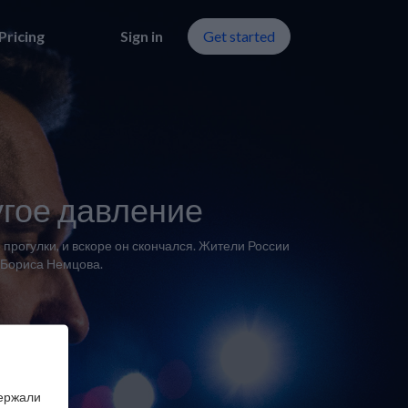
Pricing
Sign in
Get started
угое давление
рогулки, и вскоре он скончался. Жители России
а Бориса Немцова.
держали