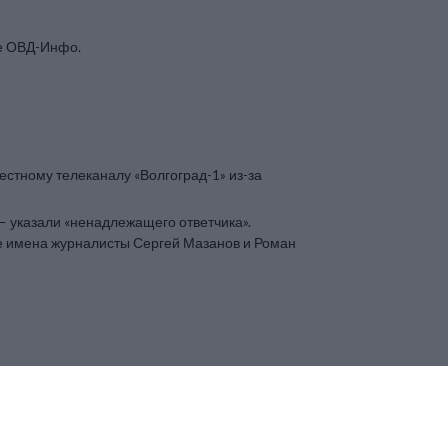
те ОВД-Инфо.
естному телеканалу «Волгоград-1» из-за
— указали «ненадлежащего ответчика».
ие имена журналисты Сергей Мазанов и Роман
й жительнице Анне К. из-за акции памяти Алексея