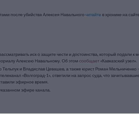
стами после убийства Алексея Навального
читайте
в хронике на сай
ссматривать иск о защите чести и достоинства, который подали к м
мориалу Алексею Навальному. Об этом
сообщает
«Кавказский узел».
ир Тельпук и Владислав Цевашев, а также юрист Роман Мельниченко 
елеканал «Волгоград-1», ответили на запрос суда, что зачитывавш
ставили эфирное время.
указанном эфире канала.
низил до двух с половиной тысяч рублей штраф, назначенный местно
ат женщины от ОВД-Инфо Сергей Подольский.