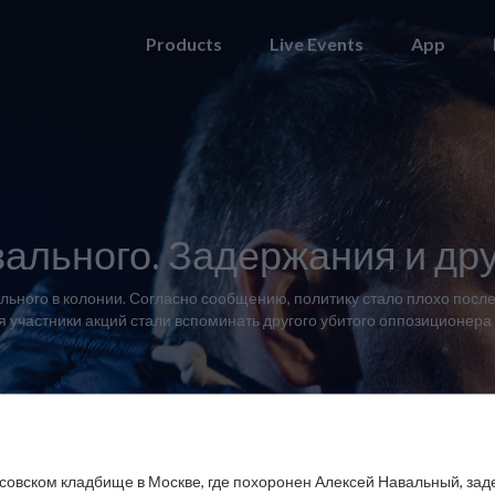
Products
Live Events
App
ального. Задержания и др
ного в колонии. Согласно сообщению, политику стало плохо после п
я участники акций стали вспоминать другого убитого оппозиционер
совском кладбище в Москве, где похоронен Алексей Навальный, за