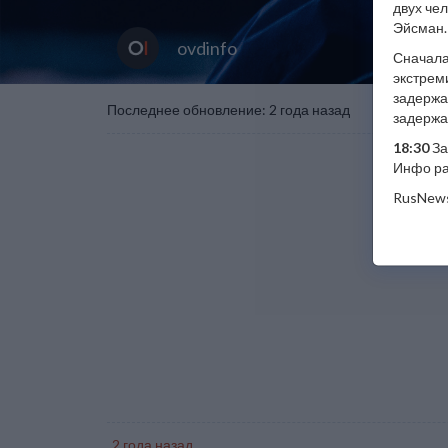
двух че
Эйсман.
ovdinfo
Сначала
экстрем
задержан
Последнее обновление: 2 года назад
задержа
18:30
За
Инфо ра
RusNew
2 года назад