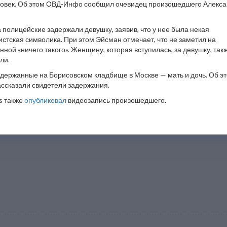
ловек. Об этом ОВД-Инфо сообщил очевидец произошедшего Алекс
 полицейские задержали девушку, заявив, что у нее была некая
истская символика. При этом Эйсман отмечает, что не заметил на
ной «ничего такого». Женщину, которая вступилась, за девушку, так
ли.
держанные на Борисовском кладбище в Москве — мать и дочь. Об э
ссказали свидетели задержания.
s также
опубликовал
видеозапись произошедшего.