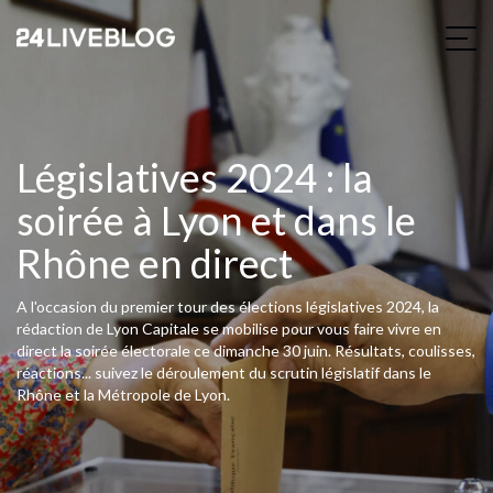
Législatives 2024 : la
soirée à Lyon et dans le
Rhône en direct
A l'occasion du premier tour des élections législatives 2024, la
rédaction de Lyon Capitale se mobilise pour vous faire vivre en
direct la soirée électorale ce dimanche 30 juin. Résultats, coulisses,
réactions... suivez le déroulement du scrutin législatif dans le
Rhône et la Métropole de Lyon.