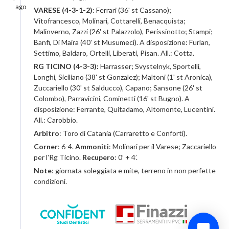
ago
VARESE (4-3-1-2)
: Ferrari (36' st Cassano);
Vitofrancesco, Molinari, Cottarelli, Benacquista;
Malinverno, Zazzi (26' st Palazzolo), Perissinotto; Stampi;
Banfi, Di Maira (40' st Musumeci). A disposizione: Furlan,
Settimo, Baldaro, Ortelli, Liberati, Pisan. All.: Cotta.
RG TICINO (4-3-3):
Harrasser; Svystelnyk, Sportelli,
Longhi, Siciliano (38' st Gonzalez); Maltoni (1' st Aronica),
Zuccariello (30' st Salducco), Capano; Sansone (26' st
Colombo), Parravicini, Cominetti (16' st Bugno). A
disposizione: Ferrante, Quitadamo, Altomonte, Lucentini.
All.: Carobbio.
Arbitro
: Toro di Catania (Carraretto e Conforti).
Corner
: 6-4.
Ammoniti
: Molinari per il Varese; Zaccariello
per l'Rg Ticino.
Recupero
: 0’ + 4’.
Note
: giornata soleggiata e mite, terreno in non perfette
condizioni.