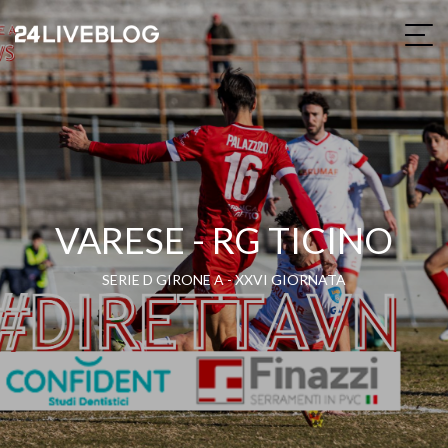
VARESE - RG TICINO
SERIE D GIRONE A - XXVI GIORNATA