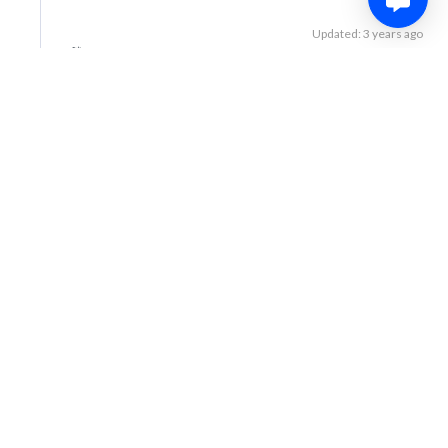
Updated: 3 years ago
8
Share
Advertisement
49′