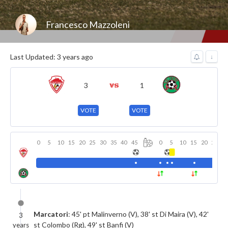
Francesco Mazzoleni
Last Updated: 3 years ago
↓
3
1
VOTE
VOTE
0
5
10
15
20
25
30
35
40
45
0
5
10
15
20
25
3
Marcatori
: 45' pt Malinverno (V), 38' st Di Maira (V), 42'
3
st Colombo (Rg), 49' st Banfi (V)
years