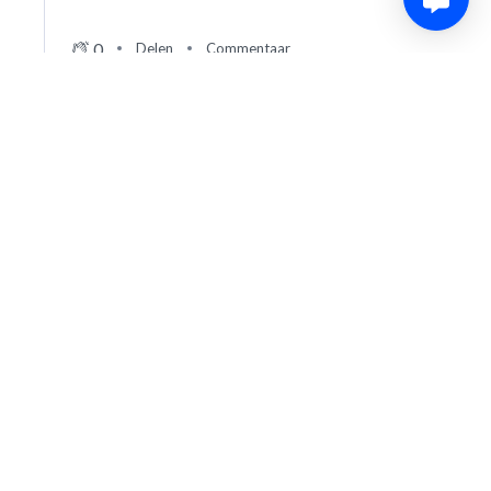
0
Delen
Commentaar
Einde van de wedstrijd!
95′
2nd
Eindstand 1-3 tussen Antwerp en Dender. Na een prima
Half
tweede heflt zette Dender de bordjes gelijk, maar toch
trok Antwerp aan het langste eind. Antwerp maakt zo
een einde aan de 6 op 6 van Dender.
bijgewerkt: 2 jaar geleden
0
Delen
Commentaar
Plus 5!
90′
2nd
We spelen nog vijf minuten over.
Half
bijgewerkt: 2 jaar geleden
0
Delen
Commentaar