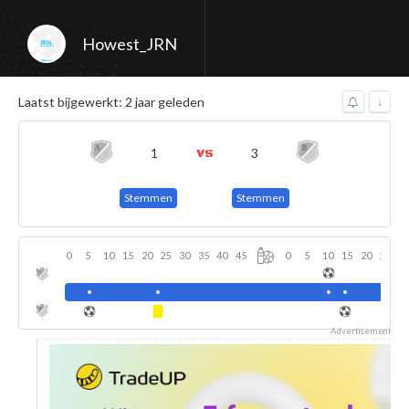
Howest_JRN
Laatst bijgewerkt: 2 jaar geleden
↓
1
3
Stemmen
Stemmen
0
5
10
15
20
25
30
35
40
45
0
5
10
15
20
25
3
Advertisement