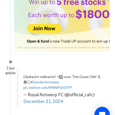
2 jaar
geleden
Opdracht volbracht! +3️⃣ voor The Great Old! 💪
🔴⚪
#DenderAntwerp
pic.twitter.com/M4WPqS1fYP
— Royal Antwerp FC (@official_rafc)
December 21, 2024