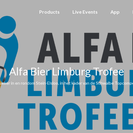
Products
Live Events
App
Alfa Bier Limburg Trofee
sieker in en rondom Stein-Elsloo, in het kader van de Schwalbe Topcompe