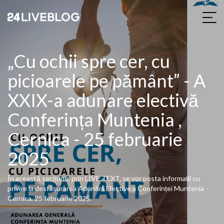
„Cu ochii spre cer, cu
picioarele pe pământ” - A
XXIX-a adunare electivă
Conferința Muntenia ,
Cernica - 25 februarie
2025
În această secțiune, prin LIVE TEXT, se vor posta informații cu
privire la desfășurarea Adunării Elective a Conferinței Muntenia -
Cernica, 25 februarie 2025.