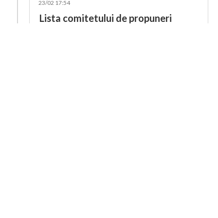
23/02 17:54
Lista comitetului de propuneri
Comitetul de propuneri a venit cu următoarele
nume în fața Adunării Elective. În acest moment
se ia votul din partea delegaților.
Școala de Sabat, Lucrare personală,
Evanghelizare și Publicații - Bogdan Plătică.