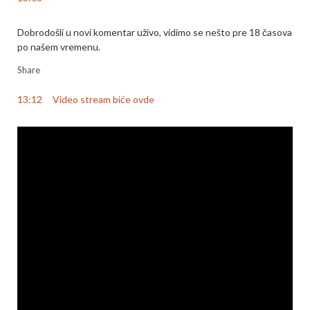
Dobrodošli u novi komentar uživo, vidimo se nešto pre 18 časova
po našem vremenu.
Share
13:12
Video stream biće ovde