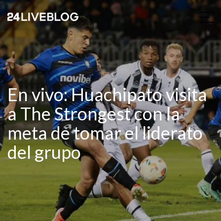
En vivo: Huachipato visita
a The Strongest con la
meta de tomar el liderato
del grupo