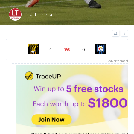
La Tercera
↓
4
0
Advertisement