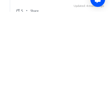
Updated: 4 months ago
5
Share
Advertisement
49′
2nd