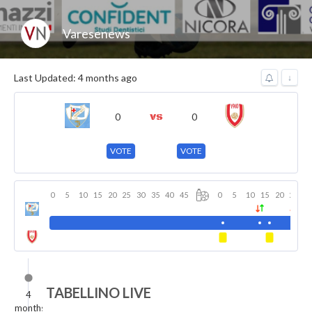
Varesenews
Last Updated: 4 months ago
↓
0
0
VOTE
VOTE
0
5
10
15
20
25
30
35
40
45
0
5
10
15
20
25
3
TABELLINO LIVE
4
months