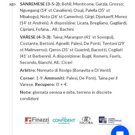
SANREMESE (3-5-2):
Bohli; Monticone, Garzia, Grosso;
ago
Nguegang (14' st Cavaliere), Osuji, Palella (35' st
Mbakogu), Noto (26' st Camerino), Girgi; Djorkaeff, Moreo
(14' st Andreis). A disposizine: Licata, Bregliano, Gagliardi,
Cipriani, Fofana, . All.: Bachini.
VARESE (4-3-3):
Taina; Marangon (41' st Sovogui),
Costante, Bertoni, Agnelli; Palesi, De Ponti, Tentoni (29'
st Malinverno); Qeros (35' st Guerini), Barzotti, Cogliati
(41' st Berbenni). A disposizione: Bugli, Romero, Favris,
Secondo, Bianchi. All.: Ciceri
Arbitro
: Nonnato di Rovigo (Bonavita e Di Venti)
Corner
: 1-9.
Ammoniti
: Palesi, De Ponti, Taina per il
Varese.
Recupero
: 0’ + 4’.
Note
: giornata serena e mite, terreno in discrete
condizioni