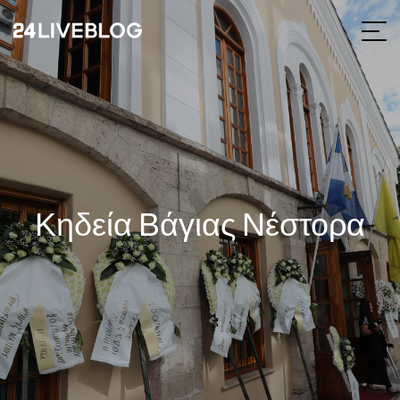
Κηδεία Βάγιας Νέστορα