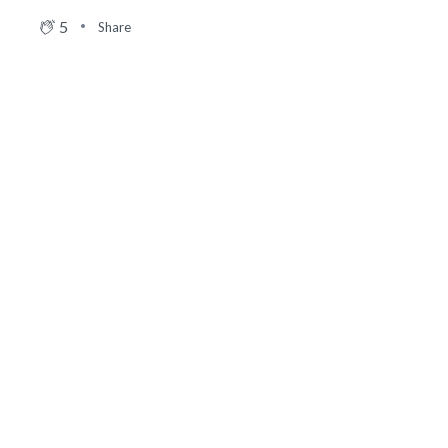
5
Share
09/07 09:59
Αποχωρεί από την εκκλησία η
Αφροδίτη Νέστορα, η οποία αναμένεται
να επιστρέψει για νοσηλεία στο
Παπανικολάου
4
Share