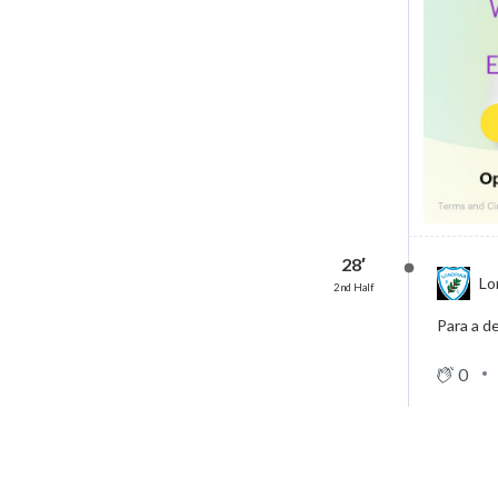
28′
Lo
2nd Half
Para a d
0
27′
Lo
2nd Half
FALT