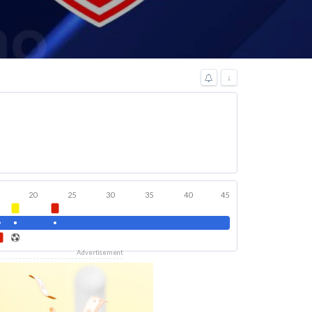
↓
20
25
30
35
40
45
Advertisement