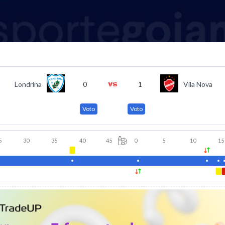
Londrina
0
1
Vila Nova
Voto
Voto
5
30
35
40
45
0
5
10
15