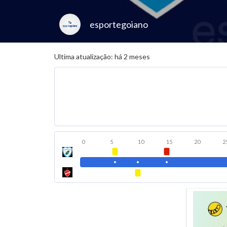
esportegoiano
Ultima atualização: há 2 meses
0
5
10
15
20
2