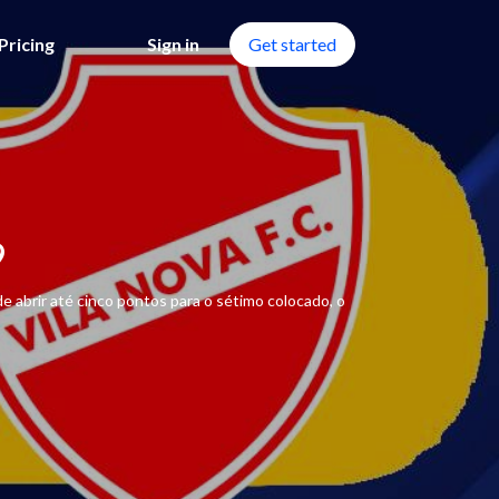
Pricing
Sign in
Get started
9
e abrir até cinco pontos para o sétimo colocado, o