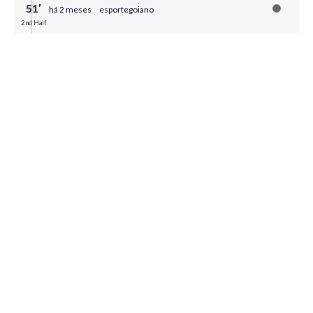
51′
há 2 meses
esportegoiano
2nd Half
FINAL DE PARTIDA
0
Compartilhar
49′
há 2 meses
esportegoiano
2nd Half
VAMOS ATÉ AOS 51
0
Compartilhar