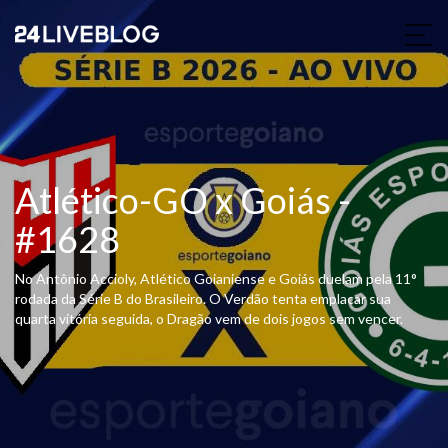
Atlético-GO x Goiás -
#1628
No Antônio Accioly, Atlético Goianiense e Goiás duelam pela 11°
rodada da Série B do Brasileiro. O Verdão tenta emplacar sua
quarta vitória seguida, o Dragão vem de dois jogos sem vencer.