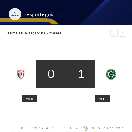
esportegoiano
Ultima atualização: há 2 meses
↓
0
1
Voto
Voto
0
5
10
15
20
25
30
35
40
45
0
5
10
15
20
25
30