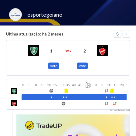
esportegoiano
Ultima atualização: há 2 meses
↓
1
2
Voto
Voto
0
5
10
15
20
25
30
35
40
45
0
5
10
15
20
25
3
Advertisement