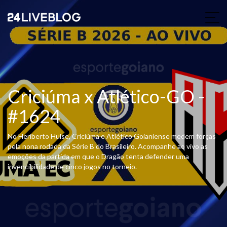
Criciúma x Atlético-GO -
#1624
No Heriberto Hülse, Criciúma e Atlético Goianiense medem forças
pela nona rodada da Série B do Brasileiro. Acompanhe ao vivo as
emoções da partida em que o Dragão tenta defender uma
invencibilidade de cinco jogos no torneio.