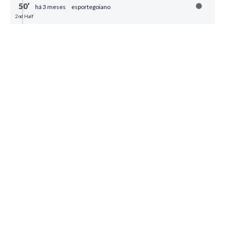
50′
há 3 meses
esportegoiano
2nd Half
FINAL DE JOGO
0
Compartilhar
48′
há 3 meses
esportegoiano
2nd Half
CRICIÚMA
SEGURA A BOLA NA
DEFESA
Criciúma prende o jogo e espera o tempo acabar
0
Compartilhar