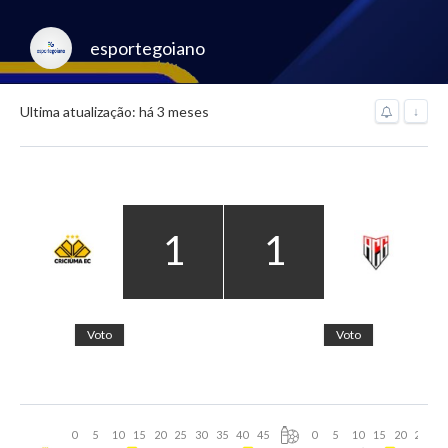
esportegoiano
Ultima atualização: há 3 meses
↓
1
1
Voto
Voto
0
5
10
15
20
25
30
35
40
45
0
5
10
15
20
25
30