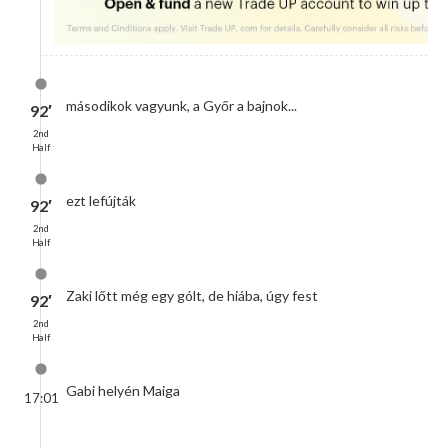
másodikok vagyunk, a Győr a bajnok...
92′
2nd
Half
ezt lefújták
92′
2nd
Half
Zaki lőtt még egy gólt, de hiába, úgy fest
92′
2nd
Half
Gabi helyén Maiga
17:01