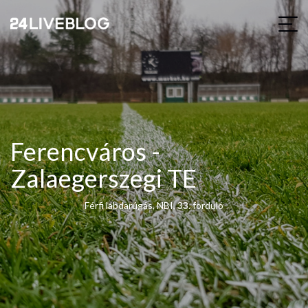
Ferencváros -
Zalaegerszegi TE
Férfi labdarúgás, NBI, 33. forduló