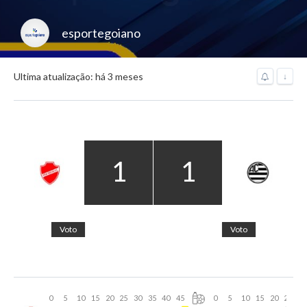
esportegoiano
Ultima atualização: há 3 meses
↓
1
1
Voto
Voto
0
5
10
15
20
25
30
35
40
45
0
5
10
15
20
25
30