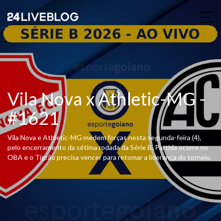
Vila Nova x Athletic-MG -
#1621
Vila Nova e Athletic-MG medem forças nesta segunda-feira (4),
pelo encerramento da sétima rodada da Série B. Partida ocorre no
OBA e o Tigrão precisa vencer para retomar a liderança do torneio.