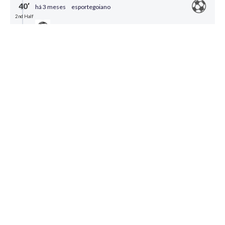
40′
há 3 meses
esportegoiano
2nd Half
ATHLETIC/MG
GOL
Após passe errado do Vila no campo de ataque, o
Athletic tem contra-ataque fulminate, e Bruninho
empata
0
Compartilhar
35′
há 3 meses
esportegoiano
2nd Half
VILA NOVA
SUBIU CARTÃO
Janderson é advertido