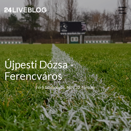
Újpesti Dózsa -
Ferencváros
Férfi labdarúgás, NBI, 32. forduló