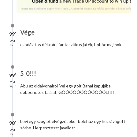
Vége
99′
2nd
csodálatos délután, fantasztikus játék, bohóc majmok.
Half
5-0!!!
99′
2nd
Abu az oldalvonalról ível egy gólt Banai kapujába,
Half
döbbenetes találat, GÓÓÓÓÓÓÓÓÓÓÓÓL!!!!
Levi egy szöglet elvégzésekor belehúz egy hozzávágott
98′
sörbe. Herpeszteszt javallott
2nd
Half