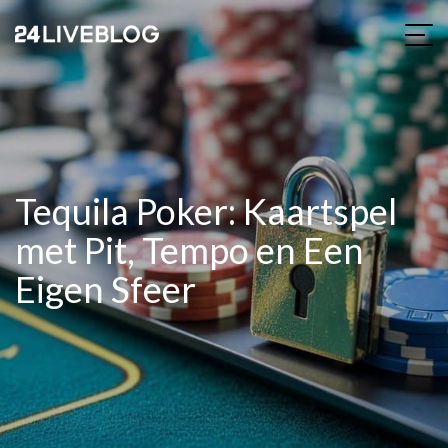
Tequila Poker: Kaartspel
met Pit, Tempo en Een
Eigen Sfeer