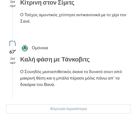
Κίτρινη στον Σίμιτς
2nd
Half
Ο Τσέχος αμυντικός χτύπησε αντικανονικά με το χέρι τον
Σανέ.
Ομόνοια
67′
Καλή φάση με Τάνκοβιτς
2nd
Half
Ο Σουηδός μεσοεπιθετικός έκανε το δυνατό σουτ από
μακρινή θέση και η μπάλα πέρασε μόλις πάνω απ' τα
δοκάρια του Βανά.
Φόρτωσε περισσότερα