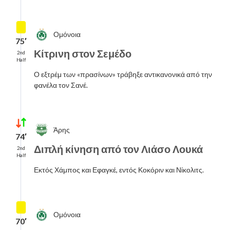
Ομόνοια
75′
Κίτρινη στον Σεμέδο
2nd
Half
Ο εξτρέμ των «πρασίνων» τράβηξε αντικανονικά από την
φανέλα τον Σανέ.
Άρης
74′
Διπλή κίνηση από τον Λιάσο Λουκά
2nd
Half
Εκτός Χάμπος και Εφαγκέ, εντός Κοκόριν και Νίκολιτς.
Ομόνοια
70′