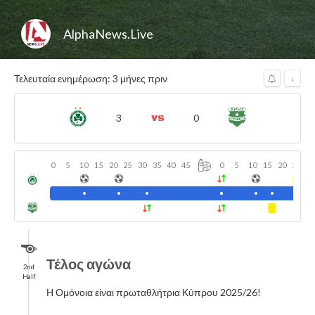
AlphaNews.Live
Τελευταία ενημέρωση: 3 μήνες πριν
↓
3
0
0
5
10
15
20
25
30
35
40
45
0
5
10
15
20
25
3
Τέλος αγώνα
2nd
Half
Η Ομόνοια είναι πρωταθλήτρια Κύπρου 2025/26!