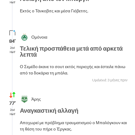
Half
Εκτός ο Τάνκοβιτς και μέσα Γιόβετιτς.
Ομόνοια
84′
Τελική προσπάθεια μετά από αρκετά
2nd
Half
λεπτά
Ο Σεμέδο έκανε το σουτ εκτός περιοχής και έστειλε πάνω
από τα δοκάρια τη μπάλα.
Updated: 3 μήνες πριν
Άρης
77′
Αναγκαστική αλλαγή
2nd
Half
Αποχωρεί με πρόβλημα τραυματισμού ο Μπαλόγκουν και
τη θέση του πήρε ο Έργκας.