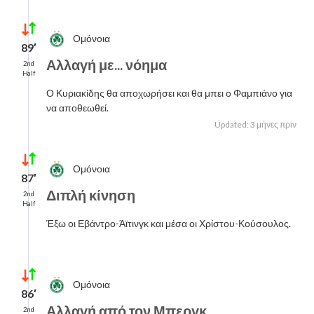
Ομόνοια
89′
Αλλαγή με... νόημα
2nd
Half
Ο Κυριακίδης θα αποχωρήσει και θα μπει ο Φαμπιάνο για
να αποθεωθεί.
Updated: 3 μήνες πριν
Ομόνοια
87′
Διπλή κίνηση
2nd
Half
Έξω οι Εβάντρο-Άϊτινγκ και μέσα οι Χρίστου-Κούσουλος.
Ομόνοια
86′
Αλλαγή από τον Μπεργκ
2nd