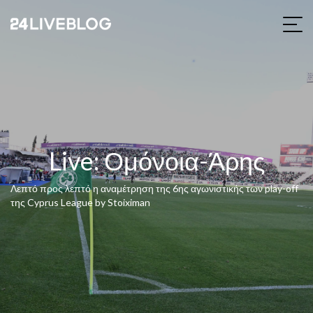
Live: Ομόνοια-Άρης
Λεπτό προς λεπτό η αναμέτρηση της 6ης αγωνιστικής των play-off
της Cyprus League by Stoiximan