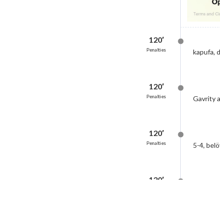
120′
Penalties
kapufa, 
120′
Penalties
Gavrity a
120′
Penalties
5-4, belö
120′
Penalties
Corbu az