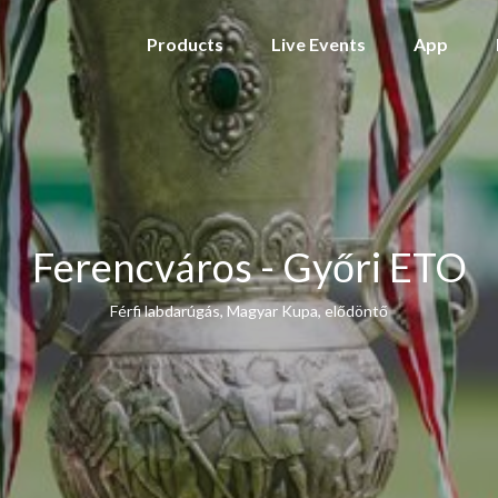
Products
Live Events
App
Ferencváros - Győri ETO
Férfi labdarúgás, Magyar Kupa, elődöntő