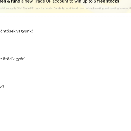
döntősek vagyunk!
z ötödik győri
vi!
 ötödik