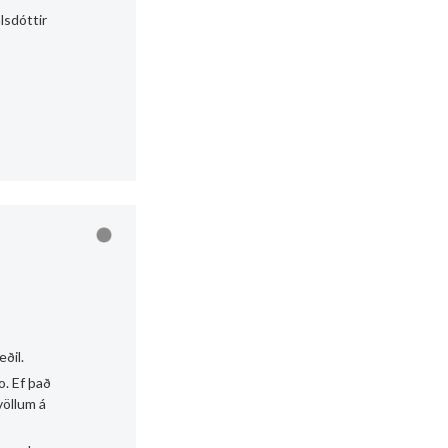
lsdóttir
ðil.
o. Ef það
völlum á