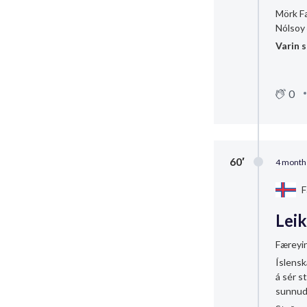
Mörk Fæ
Nólsoy 
Varin 
0
60′
4 month
F
Leik
Færeyin
Íslensk
á sér s
sunnud