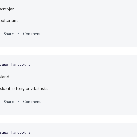
æreyjar
 boltanum.
Share
Comment
s ago
handbolti.is
sland
skaut í stöng úr vítakasti.
Share
Comment
s ago
handbolti.is