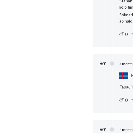
Staðan 
liðið f
Sóknarle
að hald
0
60′
4 month
Í
Tapaði
0
60′
4 month