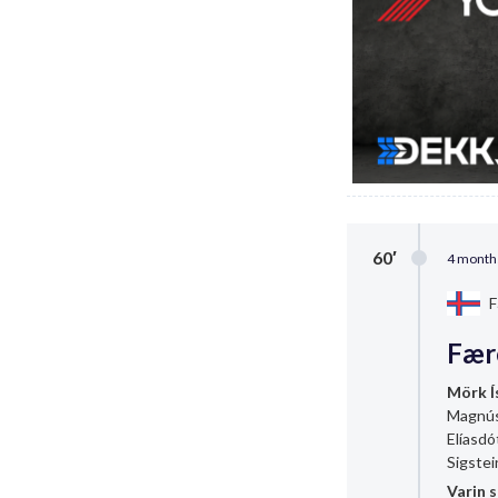
60′
4 month
F
Fære
Mörk Í
Magnús
Elíasdó
Sigstei
Varin 