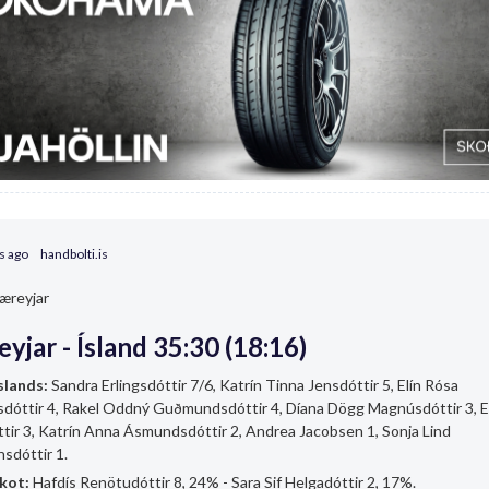
s ago
handbolti.is
æreyjar
yjar - Ísland 35:30 (18:16)
slands:
Sandra Erlingsdóttir 7/6, Katrín Tinna Jensdóttir 5, Elín Rósa
dóttir 4, Rakel Oddný Guðmundsdóttir 4, Díana Dögg Magnúsdóttir 3, E
ttir 3, Katrín Anna Ásmundsdóttir 2, Andrea Jacobsen 1, Sonja Lind
nsdóttir 1.
skot:
Hafdís Renötudóttir 8, 24% - Sara Sif Helgadóttir 2, 17%.