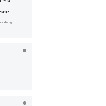
færeyska
ekk illa
months ago