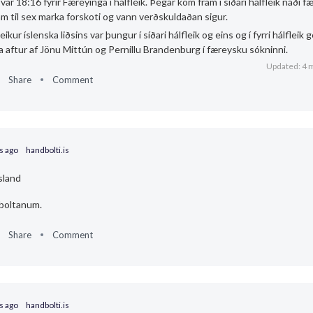
var 18:16 fyrir Færeyinga í hálfleik. Þegar kom fram í síðari hálfleik náði 
imm til sex marka forskoti og vann verðskuldaðan sigur.
ikur íslenska liðsins var þungur í síðari hálfleik og eins og í fyrri hálfleik g
a aftur af Jönu Mittún og Pernillu Brandenburg í færeysku sókninni.
Updated: 4 
Share
Comment
s ago
handbolti.is
sland
 boltanum.
Share
Comment
s ago
handbolti.is