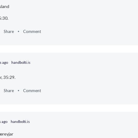
sland
5:30.
Share
Comment
s ago
handbolti.is
, 35:29.
Share
Comment
 ago
handbolti.is
æreyjar