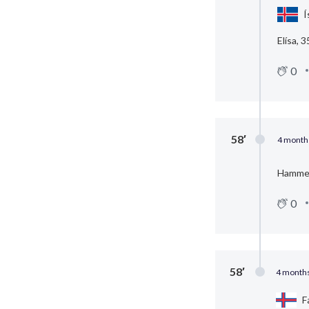
Í
Elísa, 3
0
58′
4 month
Hammer
0
58′
4 months
F