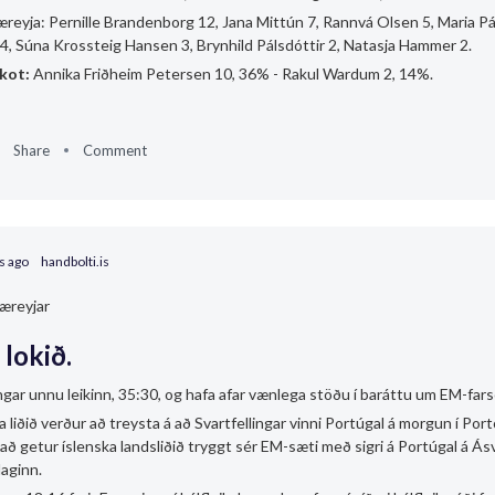
reyja: Pernille Brandenborg 12, Jana Mittún 7, Rannvá Olsen 5, Maria Pá
4, Súna Krossteig Hansen 3, Brynhild Pálsdóttir 2, Natasja Hammer 2.
skot:
Annika Friðheim Petersen 10, 36% - Rakul Wardum 2, 14%.
Share
Comment
s ago
handbolti.is
æreyjar
 lokið.
gar unnu leikinn, 35:30, og hafa afar vænlega stöðu í baráttu um EM-farse
a liðið verður að treysta á að Svartfellingar vinni Portúgal á morgun í Port
tað getur íslenska landsliðið tryggt sér EM-sæti með sigri á Portúgal á Ás
aginn.