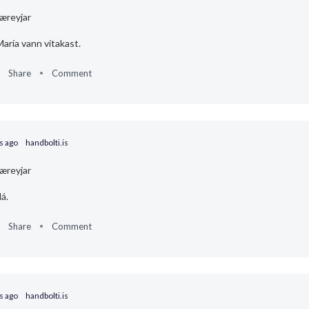
æreyjar
aría vann vítakast.
Share
Comment
s ago
handbolti.is
æreyjar
lá.
Share
Comment
s ago
handbolti.is