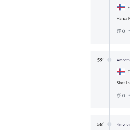
F
Harpa M
0
59′
4 month
F
Skot í s
0
58′
4 month