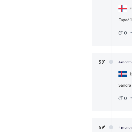
F
Tapaði
0
59′
4 month
Í
Sandra 
0
59′
4 month