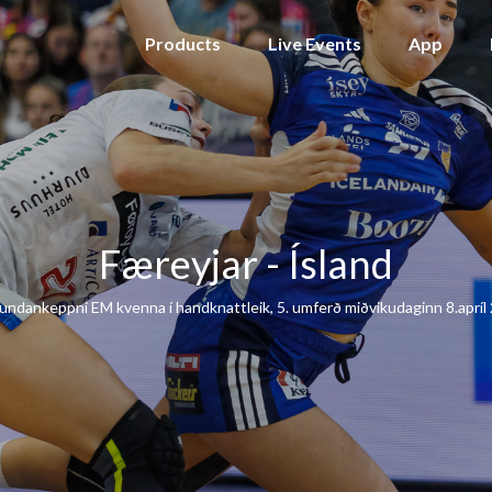
Products
Live Events
App
Færeyjar - Ísland
, undankeppni EM kvenna í handknattleik, 5. umferð miðvikudaginn 8.apríl 2