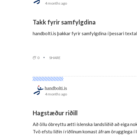
4 months ago
Takk fyrir samfylgdina
handbolti.is þakkar fyrir samfylgdina í þessari textalý
0
SHARE
handbolti.is
4 months ago
Hagstæður riðill
Að öllu óbreyttu ætti íslenska landsliðið að eiga n
Tvö efstu liðin í riðlinum komast áfram örugglega í