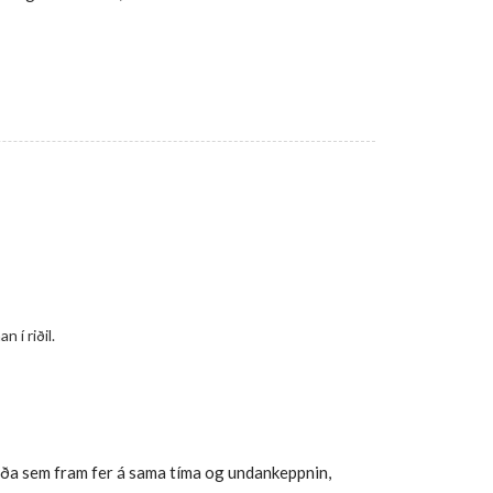
 í riðil.
iða sem fram fer á sama tíma og undankeppnin,