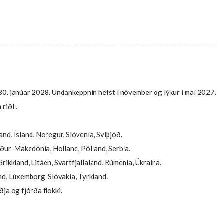
il 30. janúar 2028. Undankeppnin hefst í nóvember og lýkur í maí 2027
riðli.
nd, Ísland, Noregur, Slóvenía, Svíþjóð.
orður-Makedónía, Holland, Pólland, Serbía.
ikkland, Litáen, Svartfjallaland, Rúmenía, Úkraína.
and, Lúxemborg, Slóvakía, Tyrkland.
ðja og fjórða flokki.