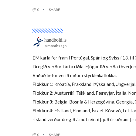
0
SHARE
handbolti.is
4 months ago
EM karla fer fram í Portúgal, Spáni og Sviss í 13. t
Dregið verður í átta riðla. Fjögur lið verða í hverjum 
Raðað hefur verið niður í styrkleikaflokka:
Flokkur 1:
Króatía, Frakkland, Þýskaland, Ungverjala
Flokkur 2:
Austurríki, Tékkland, Færeyjar, Ítalía, N
Flokkur 3:
Belgía, Bosnía & Herzegóvína, Georgía, Gr
Flokkur 4:
Eistland, Finnland, Ísrael, Kósovó, Lettl
-Ísland verður dregið á móti einni þjóð úr öðrum, þri
0
SHARE