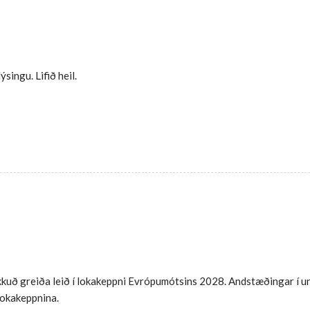
singu. Lifið heil.
okkuð greiða leið í lokakeppni Evrópumótsins 2028. Andstæðingar í u
 lokakeppnina.