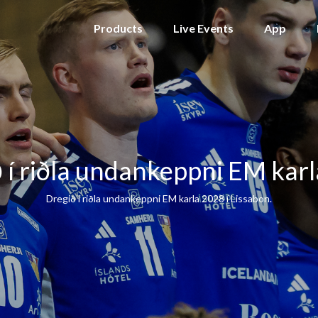
Products
Live Events
App
 í riðla undankeppni EM kar
Dregið í riðla undankeppni EM karla 2028 í Lissabon.