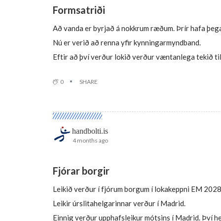
Formsatriði
Að vanda er byrjað á nokkrum ræðum. Þrír hafa þegar 
Nú er verið að renna yfir kynningarmyndband.
Eftir að því verður lokið verður væntanlega tekið til
0
SHARE
handbolti.is
4 months ago
Fjórar borgir
Leikið verður í fjórum borgum í lokakeppni EM 2028 í
Leikir úrslitahelgarinnar verður í Madrid.
Einnig verður upphafsleikur mótsins í Madrid. Því h