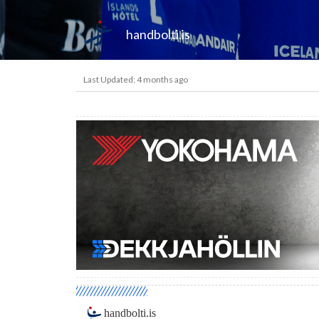
handbolti.is
Last Updated: 4 months ago
handbolti.is