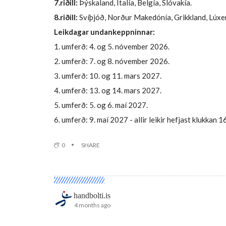
7.riðill:
Þýskaland, Ítalía, Belgía, Slóvakía.
8.riðill:
Svíþjóð, Norður Makedónía, Grikkland, Lúx
Leikdagar undankeppninnar:
1. umferð: 4. og 5. nóvember 2026.
2. umferð: 7. og 8. nóvember 2026.
3. umferð: 10. og 11. mars 2027.
4. umferð: 13. og 14. mars 2027.
5. umferð: 5. og 6. maí 2027.
6. umferð: 9. maí 2027 - allir leikir hefjast klukkan 16
0
SHARE
handbolti.is
4 months ago