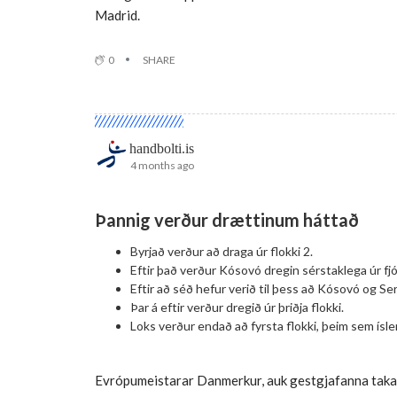
Madrid.
0
SHARE
handbolti.is
4 months ago
Þannig verður drættinum háttað
Byrjað verður að draga úr flokki 2.
Eftir það verður Kósovó dregin sérstaklega úr fjór
Eftir að séð hefur verið til þess að Kósovó og Serb
Þar á eftir verður dregið úr þriðja flokki.
Loks verður endað að fyrsta flokki, þeim sem íslens
Evrópumeistarar Danmerkur, auk gestgjafanna taka e