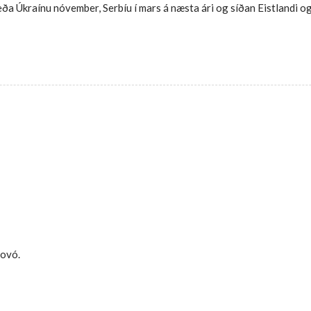
ða Úkraínu nóvember, Serbíu í mars á næsta ári og síðan Eistlandi o
sovó.