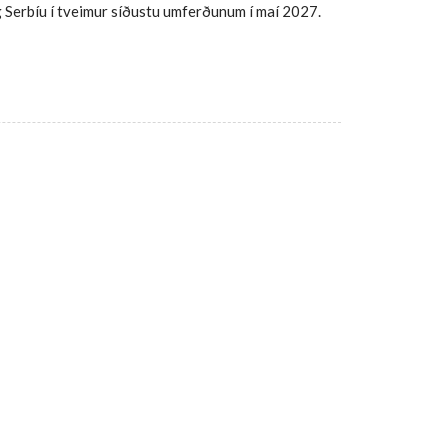
g Serbíu í tveimur síðustu umferðunum í maí 2027.