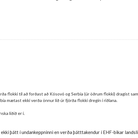
ða flokki til að forðast að Kósovó og Serbía (úr öðrum flokki) dragist saman
ía mætast ekki verða önnur lið úr fjórða flokki dregin í riðlana.
ka liðið er í.
kki þátt í undankeppninni en verða þátttakendur í EHF-bikar landsl