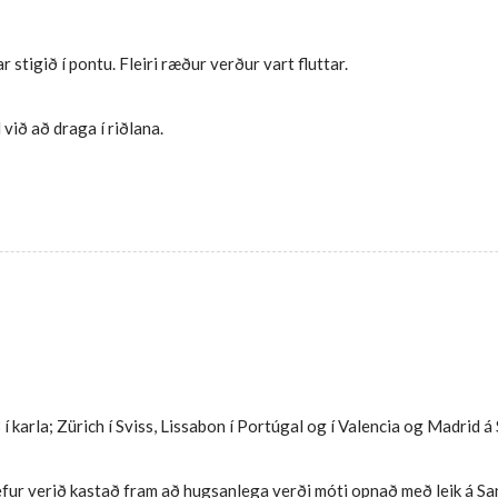
stigið í pontu. Fleiri ræður verður vart fluttar.
 við að draga í riðlana.
 karla; Zürich í Sviss, Lissabon í Portúgal og í Valencia og Madrid á 
efur verið kastað fram að hugsanlega verði móti opnað með leik á Sa