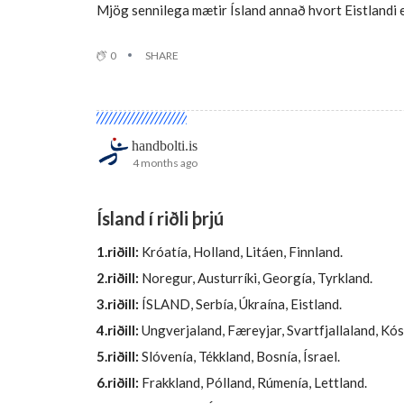
Mjög sennilega mætir Ísland annað hvort Eistlandi e
0
SHARE
handbolti.is
4 months ago
Ísland í riðli þrjú
1.riðill:
Króatía, Holland, Litáen, Finnland.
2.riðill:
Noregur, Austurríki, Georgía, Tyrkland.
3.riðill:
ÍSLAND, Serbía, Úkraína, Eistland.
4.riðill:
Ungverjaland, Færeyjar, Svartfjallaland, Kó
5.riðill:
Slóvenía, Tékkland, Bosnía, Ísrael.
6.riðill:
Frakkland, Pólland, Rúmenía, Lettland.