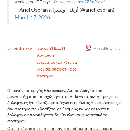
weeks, the IDF says.
pic.twitter.com/w9ZPeRMxri
— Ariel Oseran أريئل أوسيران (@ariel_oseran)
March 17, 2026
5 months ago
Ιρανός ΥΠΕΞ: Η
AlphaNews.Live
εξόντωση
αξιωματούχων «δεν θα
κλονίσει ουσιαστικά το
σύστημα»
Ο Ιρανός υπουργός Εξωτερικών, Αμπάς Αραγκτσί σε
συνέντευξη που παραχώρησε στο Al Jazeera, ρωτήθηκε για τις
δολοφονίες Ιρανών αξιωματούχων εκτιμώντας ότι «πρόκειται για
ένα σύστημα που βασίζεται σε θεσμούς και ως εκ τούτο η
δολοφονία οποιουδήποτε δεν θα κλονίσει ουσιαστικά το
σύστημα».
Ο ίδιος τόνισε ότι το πιο σημαντικό πρόσωπο της χώρας, ο