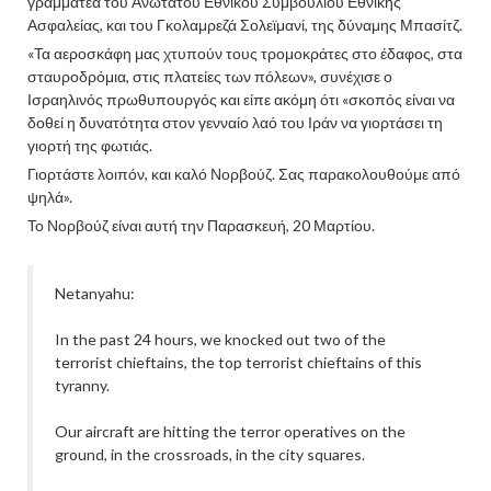
γραμματέα του Ανώτατου Εθνικού Συμβουλίου Εθνικής
Ασφαλείας, και του Γκολαμρεζά Σολεϊμανί, της δύναμης Μπασίτζ.
«Τα αεροσκάφη μας χτυπούν τους τρομοκράτες στο έδαφος, στα
σταυροδρόμια, στις πλατείες των πόλεων», συνέχισε ο
Ισραηλινός πρωθυπουργός και είπε ακόμη ότι «σκοπός είναι να
δοθεί η δυνατότητα στον γενναίο λαό του Ιράν να γιορτάσει τη
γιορτή της φωτιάς.
Γιορτάστε λοιπόν, και καλό Νορβούζ. Σας παρακολουθούμε από
ψηλά».
Το Νορβούζ είναι αυτή την Παρασκευή, 20 Μαρτίου.
Netanyahu:
In the past 24 hours, we knocked out two of the
terrorist chieftains, the top terrorist chieftains of this
tyranny.
Our aircraft are hitting the terror operatives on the
ground, in the crossroads, in the city squares.