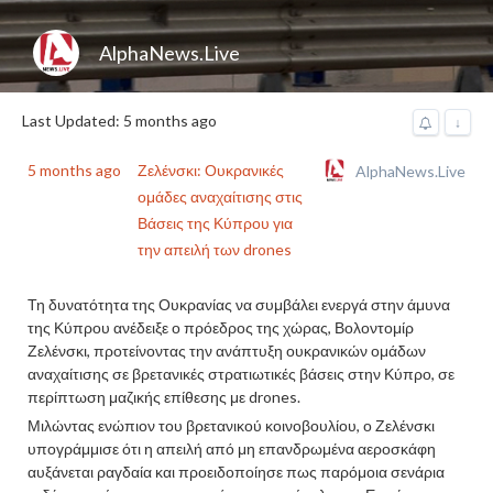
AlphaNews.Live
Last Updated: 5 months ago
↓
5 months ago
Ζελένσκι: Ουκρανικές
AlphaNews.Live
ομάδες αναχαίτισης στις
Βάσεις της Κύπρου για
την απειλή των drones
Τη δυνατότητα της Ουκρανίας να συμβάλει ενεργά στην άμυνα
της Κύπρου ανέδειξε ο πρόεδρος της χώρας, Βολοντομίρ
Ζελένσκι, προτείνοντας την ανάπτυξη ουκρανικών ομάδων
αναχαίτισης σε βρετανικές στρατιωτικές βάσεις στην Κύπρο, σε
περίπτωση μαζικής επίθεσης με drones.
Μιλώντας ενώπιον του βρετανικού κοινοβουλίου, ο Ζελένσκι
υπογράμμισε ότι η απειλή από μη επανδρωμένα αεροσκάφη
αυξάνεται ραγδαία και προειδοποίησε πως παρόμοια σενάρια