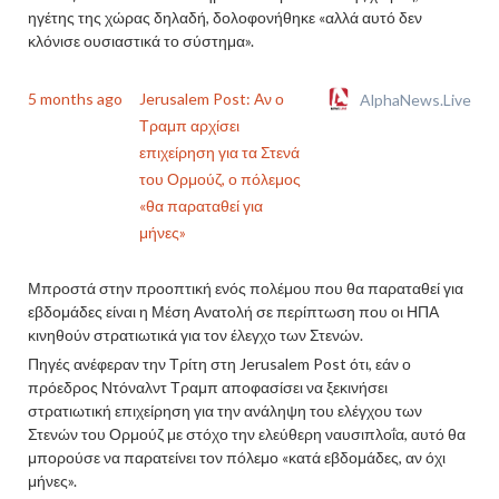
ηγέτης της χώρας δηλαδή, δολοφονήθηκε «αλλά αυτό δεν
κλόνισε ουσιαστικά το σύστημα».
5 months ago
Jerusalem Post: Αν ο
AlphaNews.Live
Τραμπ αρχίσει
επιχείρηση για τα Στενά
του Ορμούζ, ο πόλεμος
«θα παραταθεί για
μήνες»
Μπροστά στην προοπτική ενός πολέμου που θα παραταθεί για
εβδομάδες είναι η Μέση Ανατολή σε περίπτωση που οι ΗΠΑ
κινηθούν στρατιωτικά για τον έλεγχο των Στενών.
Πηγές ανέφεραν την Τρίτη στη Jerusalem Post ότι, εάν ο
πρόεδρος Ντόναλντ Τραμπ αποφασίσει να ξεκινήσει
στρατιωτική επιχείρηση για την ανάληψη του ελέγχου των
Στενών του Ορμούζ με στόχο την ελεύθερη ναυσιπλοΐα, αυτό θα
μπορούσε να παρατείνει τον πόλεμο «κατά εβδομάδες, αν όχι
μήνες».