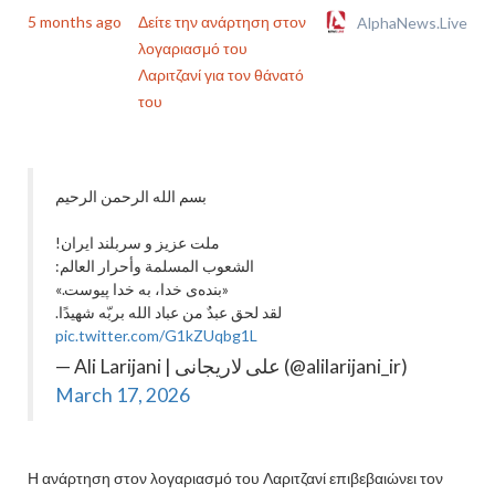
5 months ago
Δείτε την ανάρτηση στον
AlphaNews.Live
λογαριασμό του
Λαριτζανί για τον θάνατό
του
بسم الله الرحمن الرحیم
ملت عزیز و سربلند ایران!
الشعوب المسلمة وأحرار العالم:
«بنده‌ی خدا، به خدا پیوست.»
لقد لحق عبدٌ من عباد الله بربّه شهيدًا.
pic.twitter.com/G1kZUqbg1L
— Ali Larijani | علی لاریجانی (@alilarijani_ir)
March 17, 2026
Η ανάρτηση στον λογαριασμό του Λαριτζανί επιβεβαιώνει τον