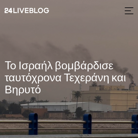
To Ισραήλ βομβάρδισε
ταυτόχρονα Τεχεράνη και
Βηρυτό