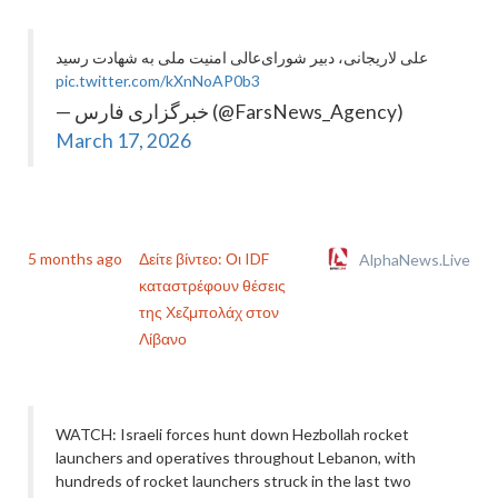
علی لاریجانی، دبیر شورای‌عالی امنیت ملی به شهادت رسید
pic.twitter.com/kXnNoAP0b3
— خبرگزاری فارس (@FarsNews_Agency)
March 17, 2026
5 months ago
Δείτε βίντεο: Οι IDF
AlphaNews.Live
καταστρέφουν θέσεις
της Χεζμπολάχ στον
Λίβανο
WATCH: Israeli forces hunt down Hezbollah rocket
launchers and operatives throughout Lebanon, with
hundreds of rocket launchers struck in the last two