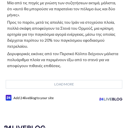
Μία από τις πηγές με γνώση των συζητήσεων εκτιμά, μάλιστα,
ότι «αυτό θα μπορούσε να παρατείνει τον πόλεμο έως και δύο
μήνες».
Προς το παρόν, μετά τις απειλές του Ιράν να στοχεύσει πλοία,
πολλά σκάφη αποφεύγουν τα Στενά του Ορμούζ, μια κρίσιμη
αρτηρία για την παγκόσμια αγορά ενέργειας, μέσω της οποίας
διέρχεται περίπου το 20% του παγκόσμιου εφοδιασμού
πετρελαίου.
Δορυφορικές εικόνες από τον Περσικό Κόλπο δείχνουν μάλιστα
πολυάριθμα πλοία να περιμένουν έξω από το στενό για να
αποφύγουν πιθανές επιθέσεις.
LOAD MORE
Add 24liveblog to your site