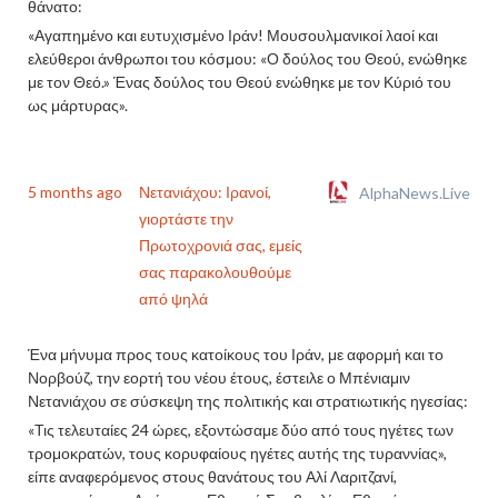
θάνατο:
«Αγαπημένο και ευτυχισμένο Ιράν! Μουσουλμανικοί λαοί και
ελεύθεροι άνθρωποι του κόσμου: «Ο δούλος του Θεού, ενώθηκε
με τον Θεό.» Ένας δούλος του Θεού ενώθηκε με τον Κύριό του
ως μάρτυρας».
5 months ago
Νετανιάχου: Ιρανοί,
AlphaNews.Live
γιορτάστε την
Πρωτοχρονιά σας, εμείς
σας παρακολουθούμε
από ψηλά
Ένα μήνυμα προς τους κατοίκους του Ιράν, με αφορμή και το
Νορβούζ, την εορτή του νέου έτους, έστειλε ο Μπένιαμιν
Νετανιάχου σε σύσκεψη της πολιτικής και στρατιωτικής ηγεσίας:
«Τις τελευταίες 24 ώρες, εξοντώσαμε δύο από τους ηγέτες των
τρομοκρατών, τους κορυφαίους ηγέτες αυτής της τυραννίας»,
είπε αναφερόμενος στους θανάτους του Αλί Λαριτζανί,