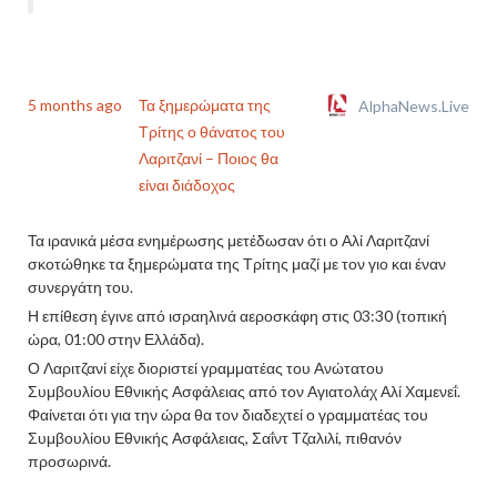
5 months ago
Τα ξημερώματα της
AlphaNews.Live
Τρίτης ο θάνατος του
Λαριτζανί – Ποιος θα
είναι διάδοχος
Τα ιρανικά μέσα ενημέρωσης μετέδωσαν ότι ο Αλί Λαριτζανί
σκοτώθηκε τα ξημερώματα της Τρίτης μαζί με τον γιο και έναν
συνεργάτη του.
Η επίθεση έγινε από ισραηλινά αεροσκάφη στις 03:30 (τοπική
ώρα, 01:00 στην Ελλάδα).
Ο Λαριτζανί είχε διοριστεί γραμματέας του Ανώτατου
Συμβουλίου Εθνικής Ασφάλειας από τον Αγιατολάχ Αλί Χαμενεΐ.
Φαίνεται ότι για την ώρα θα τον διαδεχτεί ο γραμματέας του
Συμβουλίου Εθνικής Ασφάλειας, Σαΐντ Τζαλιλί, πιθανόν
προσωρινά.