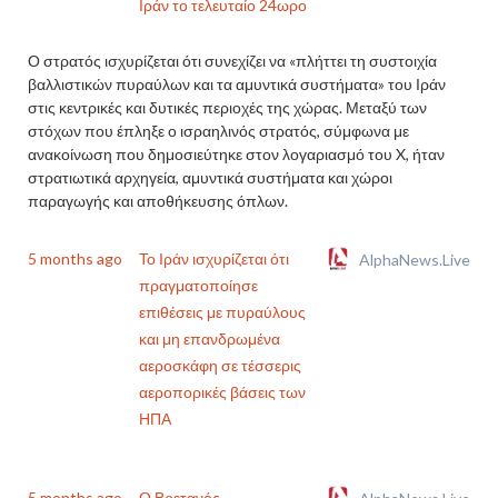
Ιράν το τελευταίο 24ωρο
Ο στρατός ισχυρίζεται ότι συνεχίζει να «πλήττει τη συστοιχία
βαλλιστικών πυραύλων και τα αμυντικά συστήματα» του Ιράν
στις κεντρικές και δυτικές περιοχές της χώρας. Μεταξύ των
στόχων που έπληξε ο ισραηλινός στρατός, σύμφωνα με
ανακοίνωση που δημοσιεύτηκε στον λογαριασμό του X, ήταν
στρατιωτικά αρχηγεία, αμυντικά συστήματα και χώροι
παραγωγής και αποθήκευσης όπλων.
5 months ago
Το Ιράν ισχυρίζεται ότι
AlphaNews.Live
πραγματοποίησε
επιθέσεις με πυραύλους
και μη επανδρωμένα
αεροσκάφη σε τέσσερις
αεροπορικές βάσεις των
ΗΠΑ
5 months ago
Ο Βρετανός