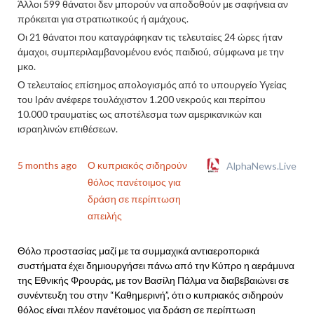
Άλλοι 599 θάνατοι δεν μπορούν να αποδοθούν με σαφήνεια αν
πρόκειται για στρατιωτικούς ή αμάχους.
Οι 21 θάνατοι που καταγράφηκαν τις τελευταίες 24 ώρες ήταν
άμαχοι, συμπεριλαμβανομένου ενός παιδιού, σύμφωνα με την
μκο.
Ο τελευταίος επίσημος απολογισμός από το υπουργείο Υγείας
του Ιράν ανέφερε τουλάχιστον 1.200 νεκρούς και περίπου
10.000 τραυματίες ως αποτέλεσμα των αμερικανικών και
ισραηλινών επιθέσεων.
5 months ago
Ο κυπριακός σιδηρούν
AlphaNews.Live
θόλος πανέτοιμος για
δράση σε περίπτωση
απειλής
Θόλο προστασίας μαζί με τα συμμαχικά αντιαεροπορικά
συστήματα έχει δημιουργήσει πάνω από την Κύπρο η αεράμυνα
της Εθνικής Φρουράς, με τον Βασίλη Πάλμα να διαβεβαιώνει σε
συνέντευξη του στην “Καθημερινή”, ότι ο κυπριακός σιδηρούν
θόλος είναι πλέον πανέτοιμος για δράση σε περίπτωση