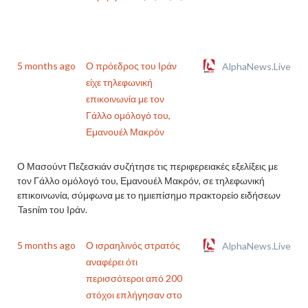
5 months ago
Ο πρόεδρος του Ιράν
AlphaNews.Live
είχε τηλεφωνική
επικοινωνία με τον
Γάλλο ομόλογό του,
Εμανουέλ Μακρόν
Ο Μασούντ Πεζεσκιάν συζήτησε τις περιφερειακές εξελίξεις με
τον Γάλλο ομόλογό του, Εμανουέλ Μακρόν, σε τηλεφωνική
επικοινωνία, σύμφωνα με το ημιεπίσημο πρακτορείο ειδήσεων
Tasnim του Ιράν.
5 months ago
Ο ισραηλινός στρατός
AlphaNews.Live
αναφέρει ότι
περισσότεροι από 200
στόχοι επλήγησαν στο