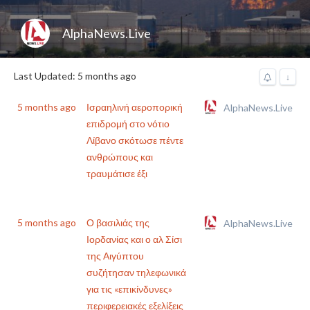
AlphaNews.Live
Last Updated: 5 months ago
↓
5 months ago
Ισραηλινή αεροπορική
AlphaNews.Live
επιδρομή στο νότιο
Λίβανο σκότωσε πέντε
ανθρώπους και
τραυμάτισε έξι
5 months ago
Ο βασιλιάς της
AlphaNews.Live
Ιορδανίας και ο αλ Σίσι
της Αιγύπτου
συζήτησαν τηλεφωνικά
για τις «επικίνδυνες»
περιφερειακές εξελίξεις