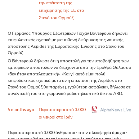
την επέκταση της
επιχείρησης της ΕΕ στο
Στενό του Ορμούζ
Ο Γερμανός Υπουργός Εξωτερικών Γιόχαν Βάντεφουλ δηλώνει
επιφυλακτικός σχετικά με μια πιθανή διεύρυνση της ναυτικής
αποστολής Aspides της Ευρωπαϊκής Ένωσης στο Στενό του
Ορμούζ.
Ο Βάντεφουλ δήλωσε ότι η αποστολή για την υποβοήθηση των
εμπορικών αποστολών να διέρχονται από την Ερυθρά Θάλασσα
«δεν ήταν αποτελεσματική». «Και γι' αυτό είμαι πολύ
επιφυλακτικός σχετικά με το αν η επέκταση της Aspides στο
Στενό του Ορμούζ θα παρείχε μεγαλύτερη ασφάλεια», δήλωσε σε
συνέντευξή του στο γερμανικό ραδιοτηλεοπτικό δίκτυο ARD.
5 months ago
Περισσότεροι από 3.000
AlphaNews.Live
οι νεκροί στο Ιράν
Περισσότεροι από 3.000 άνθρωποι - στην πλειοψηφία άμαχοι -
έχουν σκοτωθεί σε ισραηλοαμερικανικές επιθέσεις στο Ιράν,