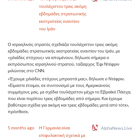
τουλάχιστον τρεις ακόμη
εβδομάδες στρατιωτικής
εκστρατείας εναντίον
του Ιράν
Ο ισραηλινός στρατός σχεδιάζει τουλάχιστον τρεις ακόμη
εβδομάδες στρατιωτικής εκστρατείας εναντίον του Ιράν, με
«χιλιάδες στόχους» να απομένουν, δήλωσε σήμερα ο
εκπρόσωπος ισραηλινού στρατού, ταξίαρχος Έφι Ντέφριν
μιλώντας στο CNN.
«Έχουμε χιλιάδες στόχους μπροστά μας», δήλωσε ο Ντέφριν.
«Είμαστε έτοιμοι, σε συντονισμό με τους Αμερικανούς
συμμάχους μας, με σχέδια τουλάχιστον μέχρι το Εβραϊκό Πάσχα,
που είναι περίπου τρεις εβδομάδες από σήμερα. Και έχουμε
βαθύτερα σχέδια για ακόμη και τρεις εβδομάδες μετά από τότε»,
πρόσθεσε.
5 months ago
Η Γερμανία είναι
AlphaNews.Live
επιφυλακτική σχετικά με