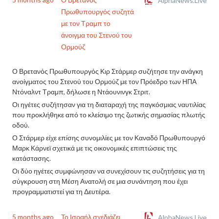
AlphaNews.Live
Πρωθυπουργός συζητά
με τον Τραμπ το
άνοιγμα του Στενού του
Ορμούζ
Ο Βρετανός Πρωθυπουργός Κιρ Στάρμερ συζήτησε την ανάγκη
ανοίγματος του Στενού του Ορμούζ με τον Πρόεδρο των ΗΠΑ
Ντόναλντ Τραμπ, δήλωσε η Ντάουνινγκ Στριτ.
Οι ηγέτες συζήτησαν για τη διαταραχή της παγκόσμιας ναυτιλίας
που προκλήθηκε από το κλείσιμο της ζωτικής σημασίας πλωτής
οδού.
Ο Στάρμερ είχε επίσης συνομιλίες με τον Καναδό Πρωθυπουργό
Μαρκ Κάρνεϊ σχετικά με τις οικονομικές επιπτώσεις της
κατάστασης.
Οι δύο ηγέτες συμφώνησαν να συνεχίσουν τις συζητήσεις για τη
σύγκρουση στη Μέση Ανατολή σε μια συνάντηση που έχει
προγραμματιστεί για τη Δευτέρα.
5 months ago
Το Ισραήλ σχεδιάζει
AlphaNews.Live