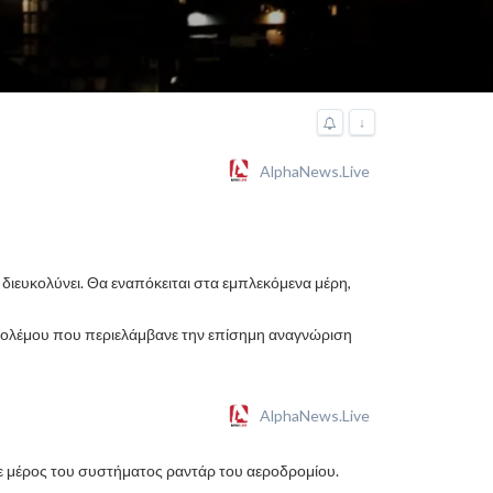
↓
AlphaNews.Live
ς διευκολύνει. Θα εναπόκειται στα εμπλεκόμενα μέρη,
υ πολέμου που περιελάμβανε την επίσημη αναγνώριση
AlphaNews.Live
σε μέρος του συστήματος ραντάρ του αεροδρομίου.