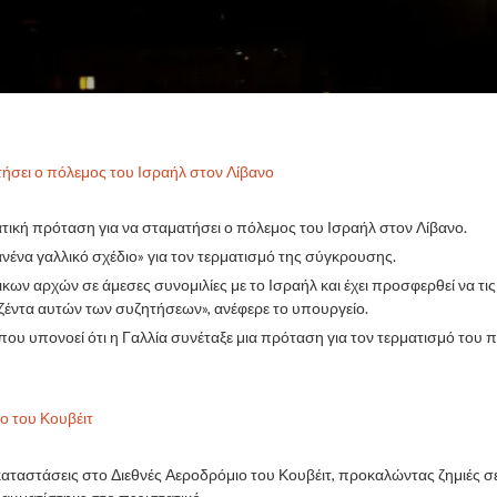
τήσει ο πόλεμος του Ισραήλ στον Λίβανο
τική πρόταση για να σταματήσει ο πόλεμος του Ισραήλ στον Λίβανο.
νένα γαλλικό σχέδιο» για τον τερματισμό της σύγκρουσης.
ικων αρχών σε άμεσες συνομιλίες με το Ισραήλ και έχει προσφερθεί να τι
τζέντα αυτών των συζητήσεων», ανέφερε το υπουργείο.
 που υπονοεί ότι η Γαλλία συνέταξε μια πρόταση για τον τερματισμό το
ο του Κουβέιτ
γκαταστάσεις στο Διεθνές Αεροδρόμιο του Κουβέιτ, προκαλώντας ζημιές 