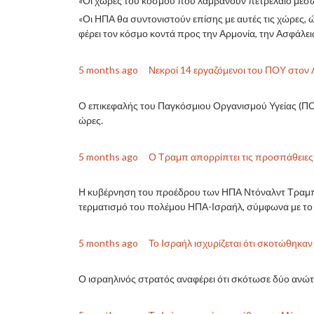
«Οι χώρες του κόσμου που λαμβάνουν πετρέλαιο μέσω
«Οι ΗΠΑ θα συντονιστούν επίσης με αυτές τις χώρες, ώ
φέρει τον κόσμο κοντά προς την Αρμονία, την Ασφάλεια
5 months ago
Νεκροί 14 εργαζόμενοι του ΠΟΥ στον 
Ο επικεφαλής του Παγκόσμιου Οργανισμού Υγείας (ΠΟΥ) 
ώρες.
5 months ago
Ο Τραμπ απορρίπτει τις προσπάθειες 
Η κυβέρνηση του προέδρου των ΗΠΑ Ντόναλντ Τραμπ 
τερματισμό του πολέμου ΗΠΑ-Ισραήλ, σύμφωνα με το R
5 months ago
Το Ισραήλ ισχυρίζεται ότι σκοτώθηκα
Ο ισραηλινός στρατός αναφέρει ότι σκότωσε δύο ανώτ