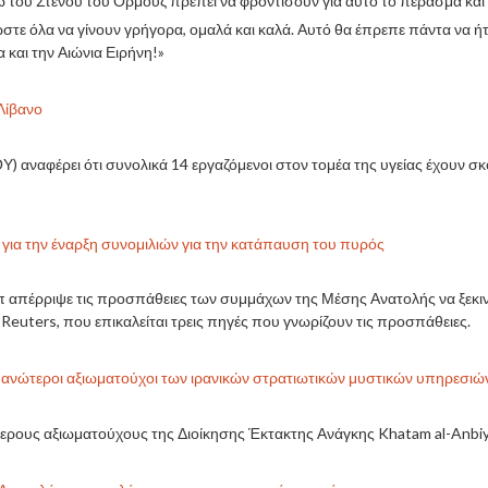
 του Στενού του Ορμούζ πρέπει να φροντίσουν για αυτό το πέρασμα κα
στε όλα να γίνουν γρήγορα, ομαλά και καλά. Αυτό θα έπρεπε πάντα να ήτ
 και την Αιώνια Ειρήνη!»
Λίβανο
αναφέρει ότι συνολικά 14 εργαζόμενοι στον τομέα της υγείας έχουν σκοτ
για την έναρξη συνομιλιών για την κατάπαυση του πυρός
απέρριψε τις προσπάθειες των συμμάχων της Μέσης Ανατολής να ξεκιν
euters, που επικαλείται τρεις πηγές που γνωρίζουν τις προσπάθειες.
ν ανώτεροι αξιωματούχοι των ιρανικών στρατιωτικών μυστικών υπηρεσιώ
ερους αξιωματούχους της Διοίκησης Έκτακτης Ανάγκης Khatam al-Anbiy