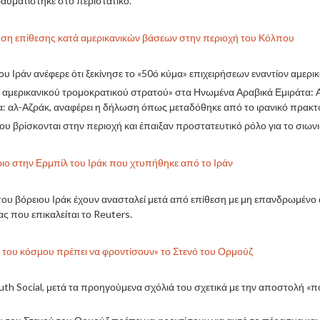
αυματίστηκε στο περιστατικό.
ηση επίθεσης κατά αμερικανικών βάσεων στην περιοχή του Κόλπου
Ιράν ανέφερε ότι ξεκίνησε το «50ό κύμα» επιχειρήσεων εναντίον αμερι
υ αμερικανικού τρομοκρατικού στρατού» στα Ηνωμένα Αραβικά Εμιράτα: Α
ία: αλ-Αζράκ, αναφέρει η δήλωση όπως μεταδόθηκε από το ιρανικό πρακτο
 βρίσκονται στην περιοχή και έπαιξαν προστατευτικό ρόλο για το σιωνι
ήριο στην Ερμπίλ του Ιράκ που χτυπήθηκε από το Ιράν
λ του βόρειου Ιράκ έχουν ανασταλεί μετά από επίθεση με μη επανδρωμέ
 που επικαλείται το Reuters.
 του κόσμου πρέπει να φροντίσουν» το Στενό του Ορμούζ
th Social, μετά τα προηγούμενα σχόλιά του σχετικά με την αποστολή 