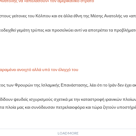
 Ανατολής να «απελάσουν» τον αμερικανικό στρατό
ους γείτονες του Κόλπου και σε άλλα έθνη της Μέσης Ανατολής να «απε
οδειχθεί γεμάτη τρύπες και προσελκύει αντί να αποτρέπει τα προβλήματ
παραμένει ανοιχτό αλλά υπό τον έλεγχό του
τος των Φρουρών της Ισλαμικής Επανάστασης, λέει ότι το Ιράν δεν έχει ακ
ιαδίδουν ψευδείς ισχυρισμούς σχετικά με την καταστροφή ιρανικών πλοίω
 τα πλοία μας και συνόδευσαν πετρελαιοφόρα και τώρα ζητούν υποστήρι
LOAD MORE