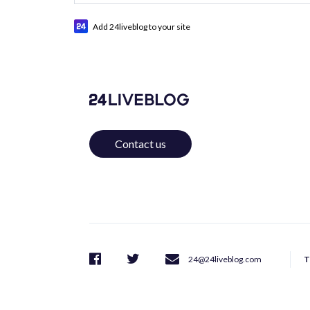
Add 24liveblog to your site
Contact us
T
24@24liveblog.com