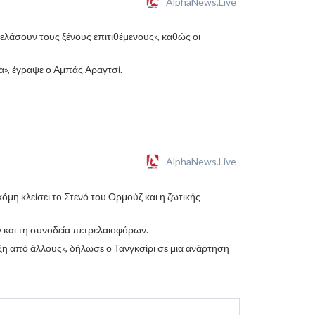
AlphaNews.Live
λάσουν τους ξένους επιτιθέμενους», καθώς οι
α», έγραψε ο Αμπάς Αραγτσί.
AlphaNews.Live
όμη κλείσει το Στενό του Ορμούζ και η ζωτικής
ν και τη συνοδεία πετρελαιοφόρων.
ξη από άλλους», δήλωσε ο Τανγκσίρι σε μια ανάρτηση