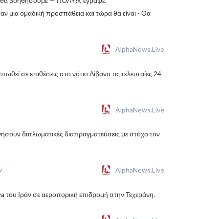
ι θα βοηθήσουμε — ΠΟΛΥ!», έγραψε.
αν μια ομαδική προσπάθεια και τώρα θα είναι - Θα
AlphaNews.Live
ωθεί σε επιθέσεις στο νότιο Λίβανο τις τελευταίες 24
AlphaNews.Live
ήσουν διπλωματικές διαπραγματεύσεις με στόχο τον
ν
AlphaNews.Live
a του Ιράν σε αεροπορική επιδρομή στην Τεχεράνη.