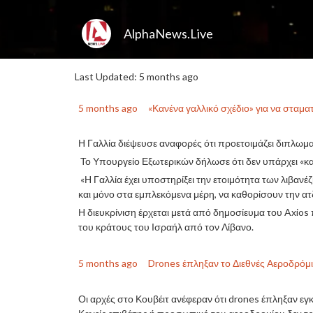
AlphaNews.Live
Last Updated: 5 months ago
5 months ago
«Κανένα γαλλικό σχέδιο» για να σταμα
Η Γαλλία διέψευσε αναφορές ότι προετοιμάζει διπλωμα
Το Υπουργείο Εξωτερικών δήλωσε ότι δεν υπάρχει «κα
«Η Γαλλία έχει υποστηρίξει την ετοιμότητα των λιβανέζ
και μόνο στα εμπλεκόμενα μέρη, να καθορίσουν την α
Η διευκρίνιση έρχεται μετά από δημοσίευμα του Axios
του κράτους του Ισραήλ από τον Λίβανο.
5 months ago
Drones έπληξαν το Διεθνές Αεροδρόμι
Οι αρχές στο Κουβέιτ ανέφεραν ότι drones έπληξαν ε