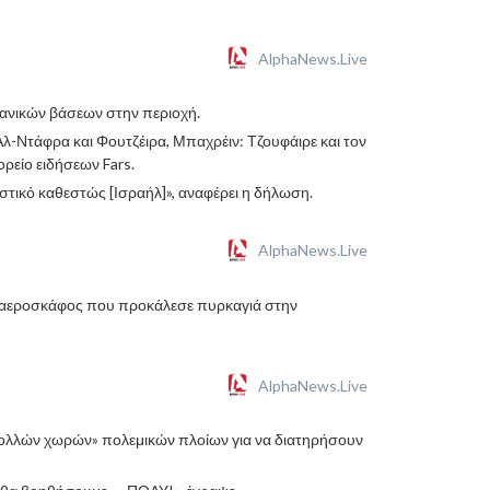
AlphaNews.Live
κανικών βάσεων στην περιοχή.
λ-Ντάφρα και Φουτζέιρα, Μπαχρέιν: Τζουφάιρε και τον
ρείο ειδήσεων Fars.
στικό καθεστώς [Ισραήλ]», αναφέρει η δήλωση.
AlphaNews.Live
νο αεροσκάφος που προκάλεσε πυρκαγιά στην
AlphaNews.Live
«πολλών χωρών» πολεμικών πλοίων για να διατηρήσουν