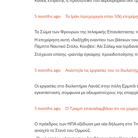
Κανείς επιβάτης ή προσωπικό του αεροδρομίου δεν τρ
5 months ago
Το Ιράν προχώρησε στην 50ή επιχείρ
Το Σώμα των Φρουρών της Ισλαμικής Επανάστασης του 
Η επιχείρηση αυτή «διεξήχθη εναντίον των βάσεων το
Πέμπτο Ναυτικό Στόλο, Κουβέιτ: Αλί Σάλεμ και Ιορδαν
Στόχευσε επίσης «ραντάρ έγκαιρης προειδοποίησης που
5 months ago
Ανέστηλε τις εργασίες του το διυλιστ
Οι εργασίες στο διυλιστήριο Λανάζ στην πόλη Ερμπί
εγκατάσταση, σύμφωνα με αξιωματούχους της επαρχίας
5 months ago
Ο Τραμπ επαναλαμβάνει ότι «οι χώρες
Ο πρόεδρος των ΗΠΑ εξέδωσε μια νέα δήλωση στο Tru
ανοιχτό το Στενό του Ορμούζ.