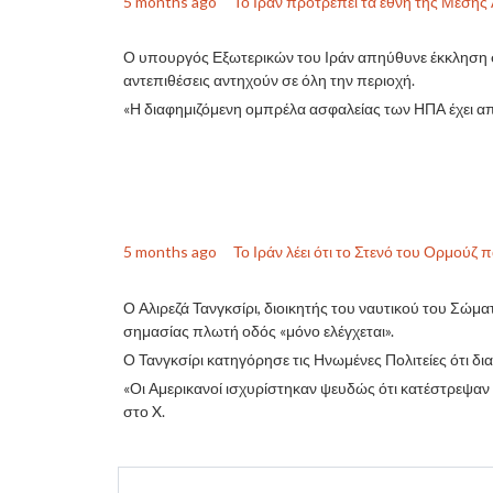
5 months ago
Το Ιράν προτρέπει τα έθνη της Μέσης
Ο υπουργός Εξωτερικών του Ιράν απηύθυνε έκκληση στ
αντεπιθέσεις αντηχούν σε όλη την περιοχή.
«Η διαφημιζόμενη ομπρέλα ασφαλείας των ΗΠΑ έχει απ
5 months ago
Το Ιράν λέει ότι το Στενό του Ορμούζ 
Ο Αλιρεζά Τανγκσίρι, διοικητής του ναυτικού του Σώμα
σημασίας πλωτή οδός «μόνο ελέγχεται».
Ο Τανγκσίρι κατηγόρησε τις Ηνωμένες Πολιτείες ότι δ
«Οι Αμερικανοί ισχυρίστηκαν ψευδώς ότι κατέστρεψαν
στο X.