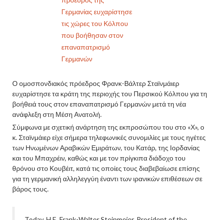
Γερμανίας ευχαρίστησε
τις χώρες του Κόλπου
που βοήθησαν στον
επαναπατρισμό
Γερμανών
Ο ομοσπονδιακός πρόεδρος Φρανκ-Βάλτερ Σταϊνμάιερ
ευχαρίστησε τα κράτη της περιοχής του Περσικού Κόλπου για τη
βοήθειά τους στον επαναπατρισμό Γερμανών μετά τη νέα
ανάφλεξη στη Μέση Ανατολή.
Σύμφωνα με σχετική ανάρτηση της εκπροσώπου του στο «Χ», ο
κ. Σταϊνμάιερ είχε σήμερα τηλεφωνικές συνομιλίες με τους ηγέτες
των Ηνωμένων Αραβικών Εμιράτων, του Κατάρ, της Ιορδανίας
και του Μπαχρέιν, καθώς και με τον πρίγκιπα διάδοχο του
θρόνου στο Κουβέιτ, κατά τις οποίες τους διαβεβαίωσε επίσης
για τη γερμανική αλληλεγγύη έναντι των ιρανικών επιθέσεων σε
βάρος τους.
Today, H.E. Frank-Walter Steinmeier, President of the