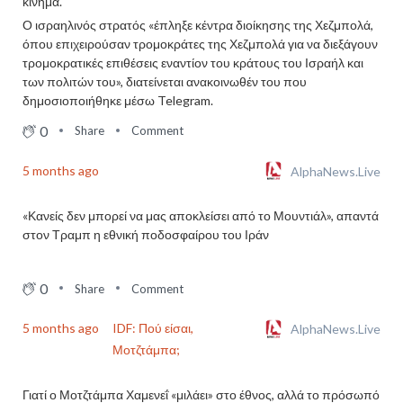
κίνημα.
Ο ισραηλινός στρατός «έπληξε κέντρα διοίκησης της Χεζμπολά,
όπου επιχειρούσαν τρομοκράτες της Χεζμπολά για να διεξάγουν
τρομοκρατικές επιθέσεις εναντίον του κράτους του Ισραήλ και
των πολιτών του», διατείνεται ανακοινωθέν του που
δημοσιοποιήθηκε μέσω Telegram.
0
Share
Comment
5 months ago
AlphaNews.Live
«Κανείς δεν μπορεί να μας αποκλείσει από το Μουντιάλ», απαντά
στον Τραμπ η εθνική ποδοσφαίρου του Ιράν
0
Share
Comment
5 months ago
IDF: Πού είσαι,
AlphaNews.Live
Μοτζτάμπα;
Γιατί ο Μοτζτάμπα Χαμενεΐ «μιλάει» στο έθνος, αλλά το πρόσωπό