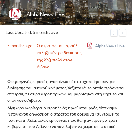
AlphaNews.Live
Last Updated: 5 months ago
↓
5 months ago
Ο στρατός του Ισραήλ
AlphaNews.Live
έπληξε κέντρα διοίκησης
της Χεζμπολά στον
Λίβανο
Ο ισραηλινός στρατός ανακοίνωσε ότι στοχοποίησε κέντρα
διοίκησης του σιιτικού κινήματος Χεζμπολά, το οποίο πρόσκειται
στο Ιράν, σε σειρά αεροπορικών βομβαρδισμών στη Βηρυτό και
στον νότιο Λίβανο.
Λίγη ώρα νωρίτερα, ο ισραηλινός πρωθυπουργός Μπενιαμίν
Νετανιάχου δήλωσε ότι ο στρατός του οδεύει να «συντρίψει το
Ιράν και τη Χεζμπολά», κρίνοντας πως θα ήταν προτιμότερο η
κυβέρνηση του Λιβάνου να «αναλάβει» να χειριστεί το σιιτικό