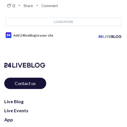
0
Share
Comment
LOAD MORE
Add 24liveblog to your site
Contact us
Live Blog
Live Events
App