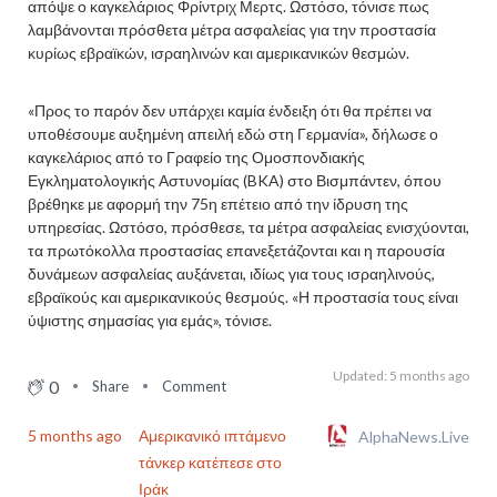
απόψε ο καγκελάριος Φρίντριχ Μερτς. Ωστόσο, τόνισε πως
λαμβάνονται πρόσθετα μέτρα ασφαλείας για την προστασία
κυρίως εβραϊκών, ισραηλινών και αμερικανικών θεσμών.
«Προς το παρόν δεν υπάρχει καμία ένδειξη ότι θα πρέπει να
υποθέσουμε αυξημένη απειλή εδώ στη Γερμανία», δήλωσε ο
καγκελάριος από το Γραφείο της Ομοσπονδιακής
Εγκληματολογικής Αστυνομίας (BKA) στο Βισμπάντεν, όπου
βρέθηκε με αφορμή την 75η επέτειο από την ίδρυση της
υπηρεσίας. Ωστόσο, πρόσθεσε, τα μέτρα ασφαλείας ενισχύονται,
τα πρωτόκολλα προστασίας επανεξετάζονται και η παρουσία
δυνάμεων ασφαλείας αυξάνεται, ιδίως για τους ισραηλινούς,
εβραϊκούς και αμερικανικούς θεσμούς. «Η προστασία τους είναι
ύψιστης σημασίας για εμάς», τόνισε.
Updated: 5 months ago
0
Share
Comment
5 months ago
Αμερικανικό ιπτάμενο
AlphaNews.Live
τάνκερ κατέπεσε στο
Ιράκ