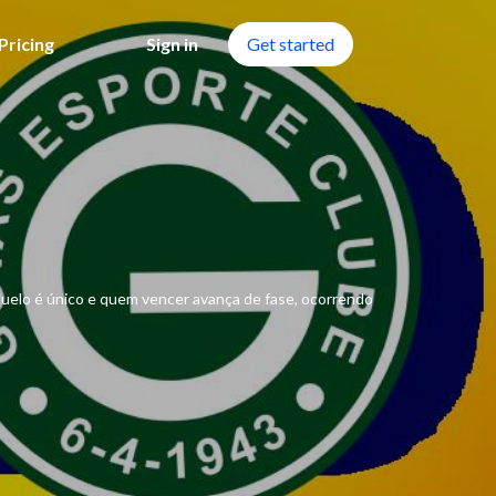
Pricing
Sign in
Get started
 duelo é único e quem vencer avança de fase, ocorrendo