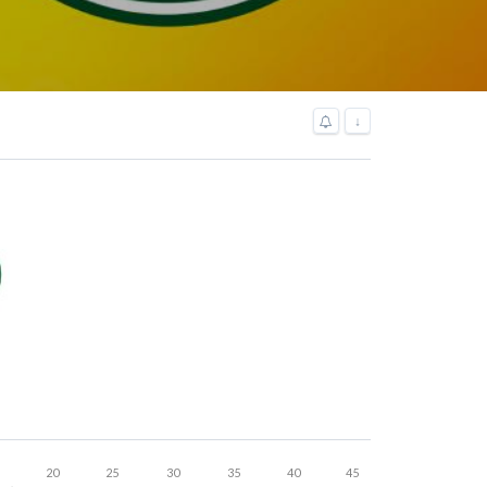
↓
20
25
30
35
40
45