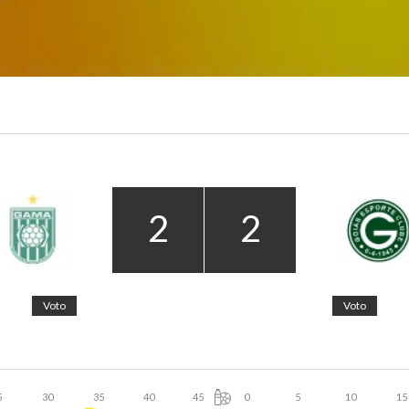
2
2
Voto
Voto
5
30
35
40
45
0
5
10
15