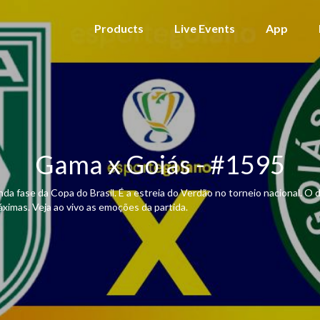
Products
Live Events
App
Gama x Goiás - #1595
da fase da Copa do Brasil. É a estreia do Verdão no torneio nacional. O
ximas. Veja ao vivo as emoções da partida.