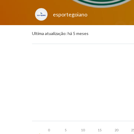
esportegoiano
Ultima atualização: há 5 meses
0
5
10
15
20
2