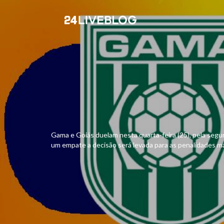
Gama e Goiás duelam nesta quarta-feira (25), pela segun
um empate a decisão será levada para as penalidades má