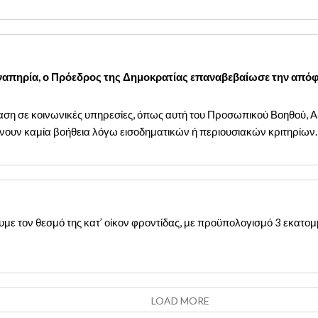
ναπηρία, ο Πρόεδρος της Δημοκρατίας επαναβεβαίωσε την απόφ
αση σε κοινωνικές υπηρεσίες, όπως αυτή του Προσωπικού Βοηθού, Αυ
ουν καμία βοήθεια λόγω εισοδηματικών ή περιουσιακών κριτηρίων.
ουμε τον θεσμό της κατ’ οίκον φροντίδας, με προϋπολογισμό 3 εκατ
LOAD MORE