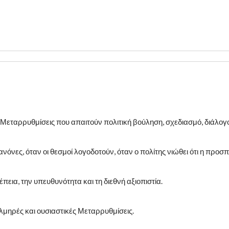
Μεταρρυθμίσεις που απαιτούν πολιτική βούληση, σχεδιασμό, διάλογο
ανόνες, όταν οι θεσμοί λογοδοτούν, όταν ο πολίτης νιώθει ότι η προσ
πεια, την υπευθυνότητα και τη διεθνή αξιοπιστία.
ολμηρές και ουσιαστικές Μεταρρυθμίσεις.