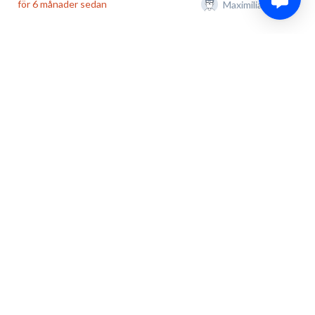
för 6 månader sedan
Maximilian Damm
Matchen USA mot Tjeckien är igång.
0
Dela
Kommentera
för 6 månader sedan
Maximilian Damm
Italien gjorde nyss 4-1 mot Frankrike. Kristin Della Rovere.
0
Dela
Kommentera
för 6 månader sedan
Maximilian Damm
Italien 3-1 mot Frankrike. Målskytten var Matilde Fantin.
0
Dela
Kommentera
för 6 månader sedan
Maximilian Damm
Om cirka en halvtimme spelar USA mot Tjeckien i ishockeyn.