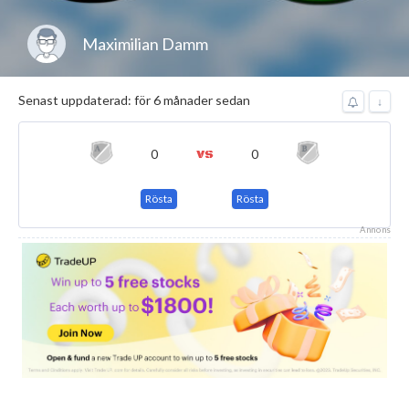
Maximilian Damm
Senast uppdaterad: för 6 månader sedan
↓
0
0
Rösta
Rösta
Annons